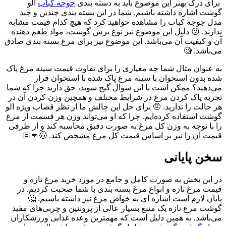
برای درک بهتر این موضوع باید به دسته بندی
جوجه کباب
الو
گوشت اشاره داشته باشیم. شما در این بسته بندی چندین و چند
مدل جوجه کباب را مشاهده خواهید کرد که هیچ کدام قیمت مشابه
ندارند. 😕 دلیل این موضوع نیز نوع برش گوشت، مواد طعم دهنده
آن و کیفیت آن می‌باشد. این موضوع نیز برای مرغ بسته بندی صادق
می‌باشد. 🧐
به عنوان مثال شما چه معیاری را برای تفاوت قیمت سینه مرغ پاک
شده بدون استخوان با سینه مرغ پاک شده با استخوان قرار
می‌دهید؟ ممکن است با این سوال گیج شوید، حق دارید چرا که شما
تجربه پاک کردن مرغ در شرایط مختلف و همچین وزن کردن آن در
هر حالت را ندارید. 🤨 برای حل این چالش ما از نظر قصاب ویژه الو
گوشت استفاده کرده‌ایم. چرا که او می‌تواند وزن هر قسمت از مرغ
را با توجه به وزن کل مرغ به صورت دقیق محاسبه کند و از طرفی
قیمت آن را نیز بر اساس قیمت کل مرغ مشخص کند. 🤠👊🏻
سخن پایانی
در این بخش به صورت کامل و جامع در مورد خرید مرغ تازه و
قیمت مرغ تازه و انواع مرغ بسته بندی با شما صحبت کردیم. در
پایان لازم است اشاره ای به خواص مرغ نیز داشته باشیم. 🤔
گوشت مرغ تازه یک منبع بسیار عالی از پروتئین و چربی‌های مفید
می‌باشد. به همین دلیل است که مهمترین وعده غذایی ورزشکاران