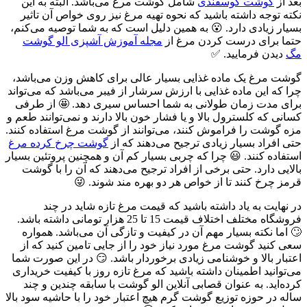
بعد از
گوشت گوسفندی
شامل گوشت مرغ می‌باشد. البته به این
نکته توجه داشته باشید که نحوه تهیه مرغ نیز روی خواص آن تاثیر
بسیار زیادی دارد. 😮 به همین دلیل است که به شما توصیه می‌کنم،
حتما برای درست کردن مرغ از
مجله آموزش آشپزی الو گوشت
مگ
دیدن فرمایید. ✅
گوشت مرغ یک ماده غذایی بسیار عالی برای کاهش وزن می‌باشد،
چرا که این ماده غذایی با ارزش سرشار از فیبر می‌باشد که می‌تواند
برای مدت زمان طولانی به شما احساس سیری دهد. 🤩 از طرفی
کسانی که کلسترول بالا و یا فشار خون بالا دارند و نمی‌توانند طعم و
مزه گوشت را فراموش کنند، می‌توانند از گوشت مرغ استفاده کنند.
حتی افراد بسیار زیادی ترجیح می‌دهند که از
گوشت چرخ کرده مرغ
استفاده کنند. 😃 چرا که چربی بسیار کم آن و همچنین پروتئین بسیار
بالایی دارد. حتی برخی از افراد ترجیح می‌دهند که آن را با گوشت
قرمز چرخ کنند تا از خواص هر دو بهره مند شوند. 😜
در نهایت به یاد داشته باشید که قیمت مرغ تازه شاید در چند
فروشگاه مختلف اختلاف قیمت 15 تا 25 هزار تومانی داشته باشد.
🙄 اما نکته بسیار مهم آن در کیفیت و تازگی آن می‌باشد. همواره
سعی کنید گوشت مرغ مورد نیاز خود را از جایی تامین کنید که از
اعتبار بالا و خوشنامی زیادی برخوردار باشد. 😏 در این صورت شما
می‌توانید اطمینان داشته باشید که مرغ تازه روز با کیفیت خریداری
کرده‌اید. به عنوان قصابی آنلاین الو گوشت با سابقه چندین و چند
ساله در حوزه توزیع گوشت گرم هیچ اعتبار خود را با حاشیه سود بالا