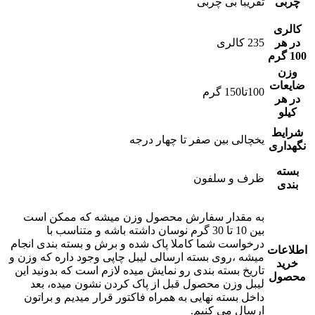
چربی
تقریبا بی چربی
کالری
در هر
235 کالری
100 گرم
وزن
ضایعات
100تا150 گرم
در هر
کیلو
شرایط
یخچالی بین صفر تا چهار درجه
نگهداری
بسته
ظرف و سلفون
بندی
به مقدار سفارش محصول وزن میشه که ممکن است
بین 10 تا 30 گرم نوسان داشته باشه و متناسب با
درخواست شما کاملا پاک شده و برش و بسته بندی انجام
اطلاعات
میشه ،روی بسته ارسالی لیبل چاپی وجود داره که وزن و
خرید
تاریخ بسته بندی رو نمایش میده لازم است که بدونید این
محصول
لیبل وزن محصول قبل از پاک کردن نشون میده، بعد
داخل بسته نهایی به همراه فاکتور قرار میدیم و براتون
ارسال می کنیم.