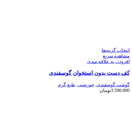
این
انتخاب گزینه‌ها
محصول
مشاهده سریع
دارای
افزودن به علاقه مندی
انواع
کف دست بدون استخوان گوسفندی
مختلفی
می
باشد.
گوشت گوسفندی
,
خورشتی
,
طبع گرم
گزینه
3.590.000
تومان
ها
ممکن
است
در
صفحه
محصول
انتخاب