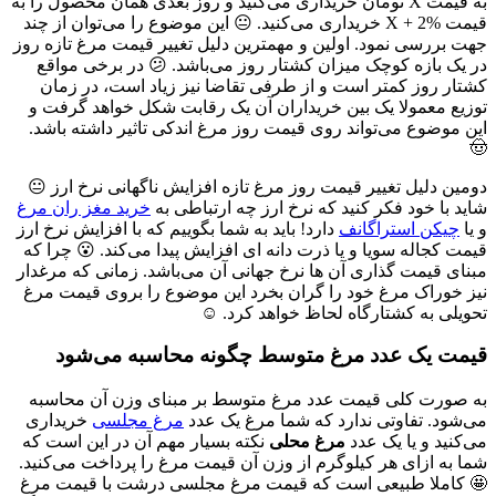
به قیمت X تومان خریداری می‌کنید و روز بعدی همان محصول را به
قیمت X + 2% خریداری می‌کنید. 😐 این موضوع را می‌توان از چند
جهت بررسی نمود. اولین و مهمترین دلیل تغییر قیمت مرغ تازه روز
در یک بازه کوچک میزان کشتار روز می‌باشد. 😕 در برخی مواقع
کشتار روز کمتر است و از طرفی تقاضا نیز زیاد است، در زمان
توزیع معمولا یک بین خریداران آن یک رقابت شکل خواهد گرفت و
این موضوع می‌تواند روی قیمت روز مرغ اندکی تاثیر داشته باشد.
🤠
دومین دلیل تغییر قیمت روز مرغ تازه افزایش ناگهانی نرخ ارز 😐
شاید با خود فکر کنید که نرخ ارز چه ارتباطی به
خرید مغز ران مرغ
و یا
چیکن استراگانف
دارد! باید به شما بگوییم که با افزایش نرخ ارز
قیمت کجاله سویا و یا ذرت دانه ای افزایش پیدا می‌کند. 😮 چرا که
مبنای قیمت گذاری آن ها نرخ جهانی آن می‌باشد. زمانی که مرغدار
نیز خوراک مرغ خود را گران بخرد این موضوع را بروی قیمت مرغ
تحویلی به کشتارگاه لحاظ خواهد کرد. ☺
قیمت یک عدد مرغ متوسط چگونه محاسبه می‌شود
به صورت کلی قیمت عدد مرغ متوسط بر مبنای وزن آن محاسبه
می‌شود. تفاوتی ندارد که شما مرغ یک عدد
مرغ مجلسی
خریداری
می‌کنید و یا یک عدد
مرغ محلی
نکته بسیار مهم آن در این است که
شما به ازای هر کیلوگرم از وزن آن قیمت مرغ را پرداخت می‌کنید.
🤩 کاملا طبیعی است که قیمت مرغ مجلسی درشت با قیمت مرغ