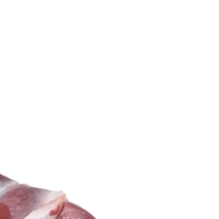
است
در
صفحه
محصول
انتخاب
شوند