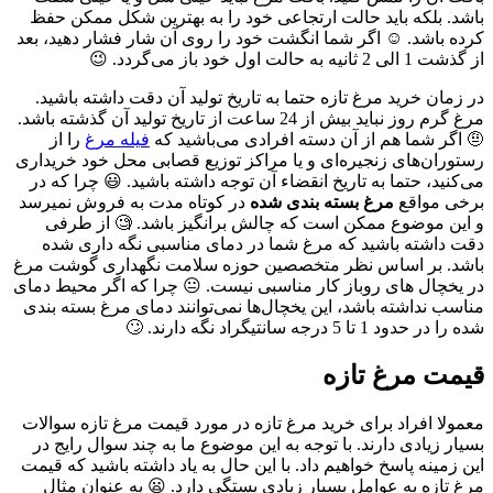
باشد. بلکه باید حالت ارتجاعی خود را به بهترین شکل ممکن حفظ
کرده باشد. ☺ اگر شما انگشت خود را روی آن شار فشار دهید، بعد
از گذشت 1 الی 2 ثانیه به حالت اول خود باز می‌گردد. 😉
در زمان خرید مرغ تازه حتما به تاریخ تولید آن دقت داشته باشید.
مرغ گرم روز نباید بیش از 24 ساعت از تاریخ تولید آن گذشته باشد.
🤨 اگر شما هم از آن دسته افرادی می‌باشید که
فیله مرغ
را از
رستوران‌های زنجیره‌ای و یا مراکز توزیع قصابی محل خود خریداری
می‌کنید، حتما به تاریخ انقضاء آن توجه داشته باشید. 😃 چرا که در
برخی مواقع
مرغ بسته بندی شده
در کوتاه مدت به فروش نمیرسد
و این موضوع ممکن است که چالش برانگیز باشد. 🧐 از طرفی
دقت داشته باشید که مرغ شما در دمای مناسبی نگه داری شده
باشد. بر اساس نظر متخصصین حوزه سلامت نگهداری گوشت مرغ
در یخچال‌ های روباز کار مناسبی نیست. 😐 چرا که اگر محیط دمای
مناسب نداشته باشد، این یخچال‌ها نمی‌توانند دمای مرغ بسته بندی
شده را در حدود 1 تا 5 درجه سانتیگراد نگه دارند. 🙄
قیمت مرغ تازه
معمولا افراد برای خرید مرغ تازه در مورد قیمت مرغ تازه سوالات
بسیار زیادی دارند. با توجه به این موضوع ما به چند سوال رایج در
این زمینه پاسخ خواهیم داد. با این حال به یاد داشته باشید که قیمت
مرغ تازه به عوامل بسیار زیادی بستگی دارد. 😦 به عنوان مثال