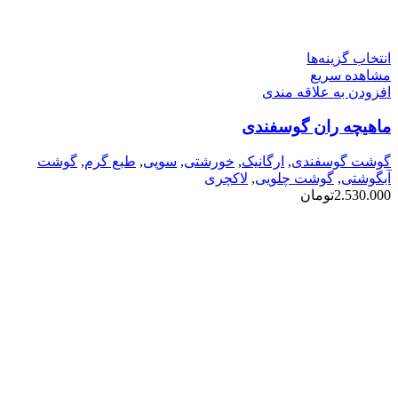
این
انتخاب گزینه‌ها
محصول
مشاهده سریع
دارای
افزودن به علاقه مندی
انواع
ماهیچه ران گوسفندی
مختلفی
می
باشد.
گوشت گوسفندی
,
ارگانیک
,
خورشتی
,
سوپی
,
طبع گرم
,
گوشت
گزینه
آبگوشتی
,
گوشت چلویی
,
لاکچری
ها
2.530.000
تومان
ممکن
است
در
صفحه
محصول
انتخاب
شوند