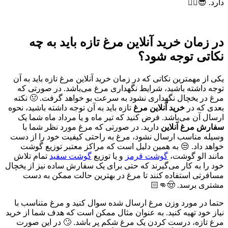
دارد. 😎👌🏻
در زمان خرید آنلاین مرغ تازه باید به چه
نکاتی توجه شود؟
یکی از مهمترین نکاتی که در زمان خرید آنلاین مرغ تازه باید به آن
توجه داشته باشید، شرایط نگهداری مرغ می‌باشد. در صورتی که
مرغ در یخچال نگهداری نشود به سرعت بو خواهد گرفت. 🤢 نکته
بعدی که در
خرید آنلاین مرغ
تازه باید به آن توجه داشته باشید، نحوه
ارسال آن می‌باشد. فرض کنید که تیر ماه و یا مرداد ماه شما یک
سفارش مرغ آنلاین
دارید. در صورتی که مرغ مورد نظر شما با
وسیله مناسب ارسال نشود، مرغ به راحتی کیفیت خود را از دست
خواهد داد. 😒 به همین دلیل است که مراکز معتبر توزیع گوشت
مانند الو گوشت،
گوشت قرمز
و یا توزیع
گوشت سفید
تمام تلاش
خود را به کار می‌گیرند که حتی برای یک سفارش ساده نیز از یخچال
مسافرتی استفاده کنند تا مرغ در بهترین حالت ممکن به دست
مشتری برسد. 🤠👊🏻
حتما در مورد وزن مرغ ارسال شده سوال کنید و مرغ متناسب با
نیاز خود تهیه کنید. به عنوان مثال ممکن است که هدف شما از خرید
مرغ تازه، درست کردن یک مرغ شکم پر باشد. 🙄 در این صورت