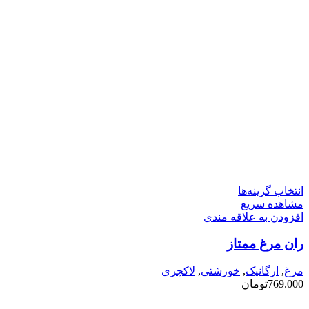
این
انتخاب گزینه‌ها
محصول
مشاهده سریع
دارای
افزودن به علاقه مندی
انواع
ران مرغ ممتاز
مختلفی
می
باشد.
مرغ
,
ارگانیک
,
خورشتی
,
لاکچری
گزینه
769.000
تومان
ها
ممکن