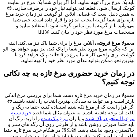
باید یک مرغ بزرگ تهیه نمایید، اما اگر برای شما یک مرغ در سایت
کوچک ارسال شود، قطعا نمی‌توانید نیاز خود را برطرف سازید. 😏
به همین دلیل است که قصابی آنلاین الو گوشت در زمان خرید مرغ
تازه برای شما گزینه انتخاب اندازه را قرار داده است. حتی شما
می‌توانید با از گزینه با من تماس گرفته شود، استفاده نمایید و
مشخصات مرغ مورد نظر خود را بیان کنید. 😜🖐🏻
معمولا
مرغ فروشی آنلاین
مرغ را برای شما پاک نیز می‌کند. البته
این که چگونه مرغ مورد نظر شما را پاک کند، نیز مهم خواهد بود. الو
گوشت برای راحتی کار شما مرغ در 6 حالت پاک خواهد کرد تا
بهترین نحو ممکن بتوانید غذای مورد نظر خود را تهیه نمایید.
در زمان خرید حضوری مرغ تازه به چه نکاتی
توجه کنیم؟
معمولا در زمان خرید مرغ تازه دست شما برای بررسی مرغ اندکی
بازتر است و می‌توانید به سادگی بهترین انتخاب را داشته باشید. 🧐
اگر قرار است که از مرغ تکه شده استفاده کنید، حتما به رنگ و
بافت آن توجه داشته باشید. به عنوان مثال شما قصد
خرید سینه
مرغ با استخوان پاک شده
و یا ران
مرغ پاک شده
را دارید. رنگ آن
باید حتما صورتی روشن باشد و از طرفی روی آن رگه های سبز و
خاکستری وجود نداشته باشد. 😃💪🏻 در هنگام خرید مرغ تازه حتما
بافت آن را لمس کنید. بافت مرغ نباید خیلی شل و یا خیلی سفت