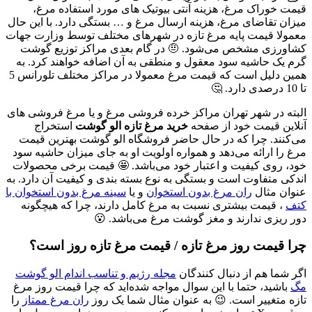
قیمت خوراک مرغ، هزینه آنتی بیوتیک‌ های مورد استفاده مرغ،
میزان تقاضای مرغ، هزینه ارسال مرغ و … بستگی دارد. با این حال
معمولا قیمت پایه مرغ تازه در شهرهای مختلف توسط وزارت جهات
کشاورزی مشخص می‌شود. 🤨 در گام بعدی مراکز توزیع گوشت
گرم یک حاشیه سود معقول و منطقی به آن اضافه خواهند کرد. به
همین دلیل است که قیمت مرغ معمولا در مراکز مختلف تلورانس 5
تا 10 درصدی دارد. 🤔
البته در شهر تهران مراکز خرده فروشی مرغ و یا مرغ فروشی ‌های
آنلاین قیمت خود از صفحه
خرید مرغ تازه الو گوشت
استخراج
می‌کنند. چرا که در حال حاضر فروشگاه الو گوشت بهترین قیمت
مرغ را ارائه می‌دهد و همواره اولویت او به جای میزان حاشیه سود
خود، روی کیفیت و اعتبار خود می‌باشد. 🤩 قیمت برخی محصولات
اندکی متفاوت است و بستگی به نوع بسته بندی و کیفیت آن دارد. به
عنوان مثال
ران مرغ بدون استخوان
و یا
سینه مرغ بدون استخوان با
کتف
، قیمت بیشتری نسبت به مرغ کامل دارند، چرا که هیچگونه
دور ریزی ندارند و مغز گوشت مرغ می‌باشد. 😮
چرا قیمت روز مرغ تازه / قیمت مرغ تازه روز است؟
اگر شما هم از دنبال کنندگان
مجله رژیم و تناسب اندام الو گوشت
مگ
باشید، حتما با این سوال مواجه شده‌اید که چرا قیمت روز مرغ
تازه متغییر است. 😉 به عنوان مثال شما یک روز
ران مرغ ممتاز
را