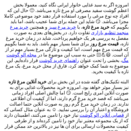
امروزه اگر به سبد غذایی خانوار ایرانی نگاه کنید، معمولا بخش
اعظم گوشت سفید مصرفی او مرغ تازه می‌باشد. 🙂 حال این که
افراد چه نوع مرغی را مورد استفاده قرار دهند خود موضوعی کاملا
مجزا می‌باشد. 😏 شاید این جمله برای شما عجیب باشد، اما باید
بگوییم که
خرید مرغ تازه
، با
خرید مرغ سبز
و همچنین
خرید مرغ
منجمد تنظیم بازاری
تفاوت دارد. در بخش‌های بعدی به صورت
مفصل به بررسی هر یک خواهیم پرداخت. شاید در زمان خرید مرغ
تازه،
قیمت مرغ رو
ز برای شما بسیار مهم باشد. باید به شما بگوییم
که قیمت مرغ مهم است، اما کیفیت و تازگی مرغ بسیار مهم تر از
آن است. 😃💪🏻 حتی به سبب این موضوع ما در
مجله الو گوشت
مگ
، بخشی را تحت عنوان
راهنمای خرید گوشت
قرار داده‌ایم. این
موضوع به شما کمک خواهد کرد، فارق از محل خرید مرغ، یک مرغ
تازه با کیفیت بخرید.
البته تکنیک‌های گفته شده در این بخش برای
خرید آنلاین مرغ تازه
نیز بسیار موثر خواهد بود. امروزه خرید محصولات غذایی برای به
صورت آنلاین امری رایج است. 😏 اما چالش اصلی افراد زمانی
می‌باشد که قصد خرید مرغ گرم دارند، اما از کیفیت آن اطلاعی
ندارند. در زمان خرید مرغ گرم روز به صورت آنلاین حتما اصالت
فروشگاه و اعتبار آن را بررسی نمایید. ☺ به عنوان مثال کسانی که
از
قصابی آنلاین الو گوشت
نیاز خود را تامین می‌کنند، اطمینان دارند
که از یک مجموعه معتبر نیاز خود را تامین کرده‌اند و از طرفی
کیفیت محصولات ارسالی برای آن ها نیز در بالاترین حد ممکن قرار