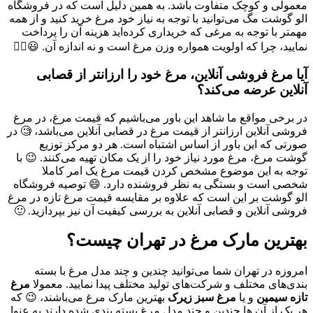
معمولی و کوچک متفاوت باشد. به همین دلیل است که در فروشگاه
الو گوشت مگ می‌توانید با توجه به نیاز خود مرغ خرید کنید و از همه
مهمتر با توجه به مرغی که خریداری کرده‌اید هزینه آن را پرداخت
نمایید، چرا که اولویت همواره وزن مرغ است و نه اندازه آن. 😃👌🏻
آیا مرغ فروشی آنلاین، مرغ خود را ارزانتر از قصابی
آنلاین عرضه می‌کند؟
در برخی مواقع ما شاهد این باور می‌باشیم که قیمت مرغ، در مرغ
فروشی آنلاین ارزانتر از قیمت مرغ در قصابی آنلاین می‌باشد، 🧐 در
صورتی که این باور از اساس اشتباه است. هر دو مرکز توزیع
گوشت مرغ، مرغ مورد نیاز خود را از یک مکان تهیه می‌کنند. 😉 با
توجه به این موضوع مشخص کردن قیمت مرغ یک امر کاملا
شخصی است و بستگی به نظر فروشنده دارد. 😄 توصیه فروشگاه
الو گوشت بر این است که علاوه بر مقایسه قیمت مرغ تازه در مرغ
فروشی آنلاین و قصابی آنلاین به بررسی کیفیت آن نیز بپردازید. 🙂
بهترین مارک مرغ در تهران چیست؟
امروزه در تهران شما می‌توانید چندین و چند مدل مرغ با بسته
بندی‌های مختلف و شرکت‌های تولید مختلف پیدا نمایید. معمولا
مرغ
تازه سیمین
و یا
مرغ سبز زیرک
بهترین مارک مرغ می‌باشند، 😉 که
هر یک از آن ها چندین و چند مدل مرغ بسته بندی شده دارند به عنوا