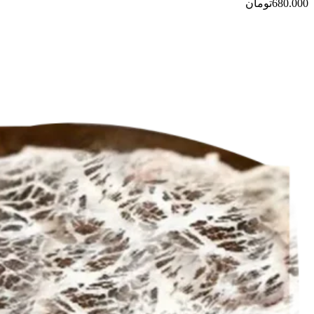
گزینه
680.000
تومان
ها
ممکن
است
در
صفحه
محصول
انتخاب
شوند