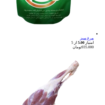
مرغ سبز
امتیاز
5.00
از 5
935.000
تومان