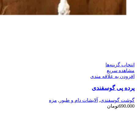
این
انتخاب گزینه‌ها
محصول
مشاهده سریع
دارای
افزودن به علاقه مندی
انواع
پرده پی گوسفندی
مختلفی
می
باشد.
گوشت گوسفندی
,
آلایشات دام و طیور
,
مزه
گزینه
690.000
تومان
ها
ممکن
است
در
صفحه