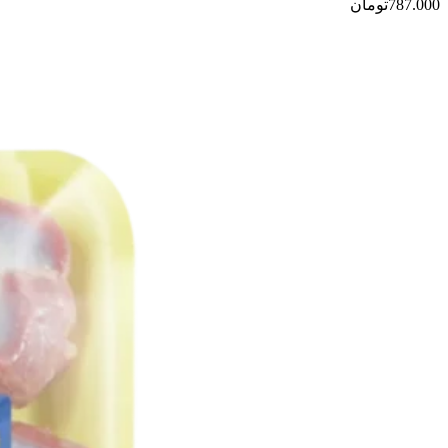
787.000
تومان