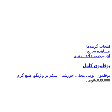
این
انتخاب گزینه‌ها
محصول
مشاهده سریع
دارای
افزودن به علاقه مندی
انواع
بوقلمون کامل
مختلفی
می
باشد.
بوقلمون
,
بومی محلی
,
خورشتی
,
شکم پر و ژیگو
,
طبع گرم
گزینه
6.039.000
تومان
ها
ممکن
است
در
صفحه
محصول