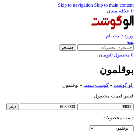
Skip to navigation
Skip to main content
0
علاقه مندی
ورود / ثبت نام
منو
جستجو
0
محصول
0
تومان
بوقلمون
الو گوشت
»
گوشت سفید
»
بوقلمون
فیلتر قیمت محصول
حداقل
حداکثر
فیلتر
قیمت
قیمت
دسته محصولات