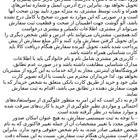
تحویل نخواهد بود. بنابراین درج آدرس، ایمیل و شماره تماس‌های
همراه و ثابت توسط مشتری، به منزله مورد تایید بودن صحت آنها
است و در صورتی که این موارد به صورت صحیح یا کامل درج نشده
باشد، الو گوشت جهت اطمینان از صحت و قطعیت ثبت سفارش
می‌تواند از مشتری، اطلاعات تکمیلی و بیشتری درخواست
کند.همچنین، مشتریان می‌توانند نام، آدرس و تلفن شخص دیگری را
برای تحویل گرفتن سفارش وارد کنند و اگر مبلغ سفارش از پیش
پرداخت شده باشد، تحویل گیرنده سفارش هنگام دریافت کالا باید
کارت شناسایی همراه داشته باشد.
– کاربری هر مشتری شامل نام و نام خانوادگی باید با اطلاعات
مدارک شناسایی مطابقت داشته باشد و در صورت عدم تطابق،
فروشگاه‌‌های اینترنتی مجاز به ارائه خدمات به این گروه از مشتریان
نخواهد بود. لذا خریداران محترم می بایست با ارائه تصویر کارت
ملی خود و خرید از طریق کارت بانکی متعلق به شخص خریدار که با
هویت سفارش دهنده در تطابق می باشد، اقدام به ثبت سفارش
نمایند.
لازم به ذکر است که این امر به منظور جلوگیری از سواستفاده‌های
احتمالی و مواردی نظیر جلوگیری از خرید با کارت‌های سرقت شده
و موارد مشابه در نظر گرفته شده است.
– با توجه به ثبت سیستمی سفارش، به هیچ عنوان امکان صدور
فاکتور مجدد یا تغییر مشخصات آن از جمله تغییر فاکتوری که به نام
شخص حقیقی صادر شده، به نام شخص حقوقی وجود ندارد. بنابراین
لازم است مشتریان هنگام ثبت سفارش، نسبت به این مساله دقت