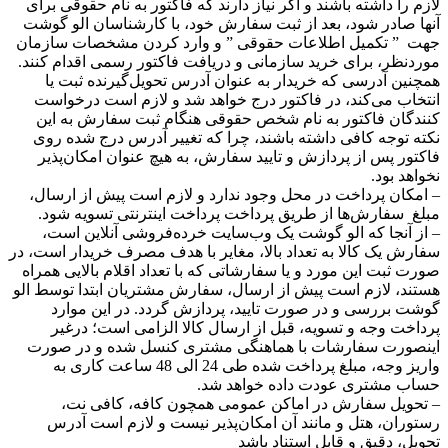
لازم را داشته باشند و اگر نیاز دارند که فاکتور به نام حقوقی برای
آنها صادر شود، بعد از ثبت سفارش خود، با کارشناسان الو گوشت
جهت ” تکمیل اطلاعات حقوقی ” و وارد کردن مشخصات سازمان
موردنظر، برای خرید سازمانی و دریافت فاکتور رسمی اقدام کنند.
همچنین آدرسی که خریدار به عنوان آدرس تحویل‌گیرنده ثبت یا
انتخاب می‌کند، در فاکتور درج خواهد شد و لازم است درخواست
کنندگان فاکتور به نام شخص حقوقی هنگام ثبت سفارش به این
نکته توجه کافی داشته باشند، چرا که تغییر آدرس درج شده روی
فاکتور پس از پردازش و تایید سفارش، به هیچ عنوان امکان‌پذیر
نخواهد بود.
– امکان پرداخت در محل وجود ندارد و لازم است پیش از ارسال،
مبلغ سفارش‌ها از طریق پرداخت پرداخت اینترنتی تسویه شود.
– از آنجا که الو گوشت یک وب‌سایت خرده‌فروشی آنلاین است،
سفارش یک کالا به تعداد بالا، مغایر با هدف مصرف خریدار است، در
صورت ثبت این مورد و یا سفارشاتی که با تعداد اقلام بالایی همراه
هستند، لازم است پیش از ارسال، سفارش مشتریان ابتدا توسط الو
گوشت بررسی و در صورت تایید، پردازش گردد. در این موارد
پرداخت وجه و تسویه، قبل از ارسال کالا الزامی است؛ درغیر
اینصورت سفارشات با هماهنگی مشتری کنسل شده و در صورت
واریز وجه، مبلغ پرداخت شده طی 24 الی 48 ساعت کاری به
حساب مشتری عودت داده خواهد شد.
– تحویل سفارش در اماکن عمومی همچون کافه، کافی نت،
رستوران، هتل و مانند آن امکان‌پذیر نیست و لازم است آدرس
تحویل، دقیق و قابل استناد باشد