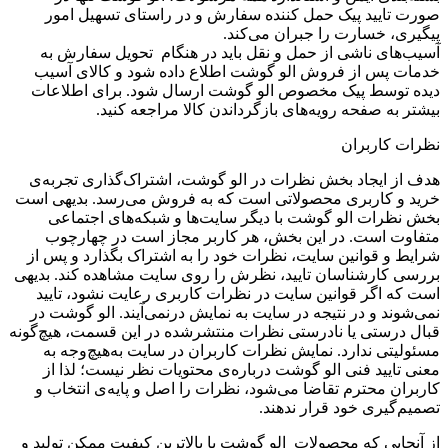
صورت تایید پیک حمل کننده سفارش و در راستای تسهیل امور
پیگیری، خسارت را جبران می‌‏کند.
آسیب‏‌های ناشی از حمل و نقل باید در هنگام تحویل سفارش به
خدمات پس از فروش الو گوشت اطلاع داده شود و کالای آسیب
دیده توسط پیک مخصوص الو گوشت ارسال شود. برای اطلاعات
بیشتر به صفحه رویه‌های بازگرداندن کالا مراجعه کنید.
نظرات کاربران
هدف از ایجاد بخش نظرات در الو گوشت، اشتراک‌گذاری تجربه‌ی
خرید و کاربری محصولاتی است که به فروش می‌رسد. بدیهی است
بخش نظرات الو گوشت با دیگر سایت‌ها و شبکه‌های اجتماعی
متفاوت است. در این بخش، هر کاربر مجاز است در چهارچوب
شرایط و قوانین سایت، نظرات خود را به اشتراک بگذارد و پس از
بررسی کارشناسان تایید، نظرش را روی سایت مشاهده کند. بدیهی
است که اگر قوانین سایت در نظرات کاربری رعایت نشود، تایید
نمی‌شوند و در نتیجه در سایت به نمایش درنمی‌آیند. الو گوشت در
قبال درستی یا نادرستی نظرات منتشرشده در این قسمت، هیچ‌گونه
مسئولیتی ندارد. نمایش نظرات کاربران در سایت به‌هیچ‌وجه به
معنی تایید فنی الو گوشت درباره‌ی محتویات نظر نیست؛ لذا از
کاربران محترم تقاضا می‌شود، نظرات را اصل و پایه‌ی انتخاب و
تصمیم‌گیری خود قرار ندهند.
از آنجایی که محصولات الو گوشت با بالاترین کیفیت ممکن تولید و