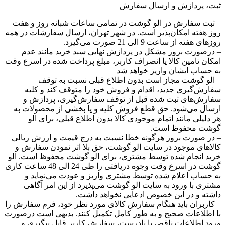
ثبت، پردازش و ارسال سفارش
– ثبت سفارش در الو گوشت در تمامی ساعات شبانه ‌روز و هفت
روز هفته امکان‌پذیر است. در شهر تهران، ارسال سفارشات در همه
روزهای هفته از ساعت 9 الی 21 صورت می‌گیرد.
– درصورت بروز مشکل در پردازش نهایی سبد خرید مانند عدم
امکان تامین کالا یا انصراف کاربر، مبلغ پرداخت شده در اسرع وقت
به حساب ایشان واریز خواهد شد
– الو گوشت مجاز است بدون اطلاع قبلی نسبت به توقف
سفارش‌‏گیری جدید، اقدام و فروش خود را متوقف کند و کلیه
سفارش‌‏های ثبت شده قبل از توقف سفارش‌‏گیری، پردازش و
ارسال می‌‏شود. حق قطع فروش کلیه و یا بخشی از محصولات به
هر دلیلی مانند اتمام موجودی کالا بدون اطلاع قبلی، برای الو
گوشت محفوظ است.
– در صورت بروز هرگونه خطا نسبت به درج قیمت و ارزش ریالی
کالاهای موجود در سایت الو گوشت، حق بلا اثر نمودن سفارش و
خرید انجام شده توسط مشتری، برای الو گوشت محفوظ است. الو
گوشت در اسرع وقت وجوه دریافتی را طی 24 الی 48 ساعت کاری
به حساب اعلام شده توسط مشتری واریز و عودت می‌نماید و
مشتری با ورود به سایت الو گوشت می‌پذیرد از این امر آگاهی
داشته و در این خصوص ادعایی نخواهد داشت.​
– کاربران باید هنگام سفارش کالای مورد نظر خود، فرم سفارش را
با اطلاعات صحیح و به طور کامل تکمیل کنند. بدیهی است درصورت
ورود اطلاعات ناقص یا نادرست، سفارش کاربر قابل پیگیری و