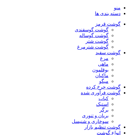
منو
دسته بندی ها
گوشت قرمز
گوشت گوسفندی
گوشت گوساله
گوشت شتر
گوشت شترمرغ
گوشت سفید
مرغ
ماهی
بوقلمون
ماکیان
میگو
گوشت چرخ کرده
گوشت فرآوری شده
کباب
استیک
برگر
بریان و تنوری
سوخاری و شنیسل
گوشت تنظیم بازار
انواع گوشت