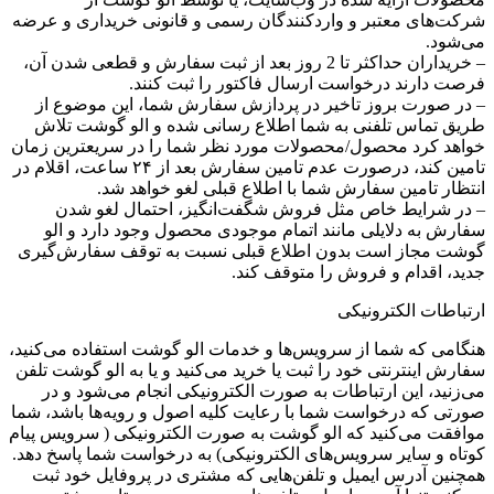
شرکت‌های معتبر و واردکنندگان رسمی و قانونی خریداری و عرضه
می‌شود.
– خریداران حداکثر تا 2 روز بعد از ثبت سفارش و قطعی شدن آن،
فرصت دارند درخواست ارسال فاکتور را ثبت کنند.
– در صورت بروز تاخیر در پردازش سفارش شما، این موضوع از
طریق تماس تلفنی به شما اطلاع رسانی شده و الو گوشت تلاش
خواهد کرد محصول/محصولات مورد نظر شما را در سریعترین زمان
تامین کند، درصورت عدم تامین سفارش بعد از ۲۴ ساعت، اقلام در
انتظار تامین سفارش شما با اطلاع قبلی لغو خواهد شد.
– در شرایط خاص مثل فروش شگفت‌انگیز، احتمال لغو شدن
سفارش به دلایلی مانند اتمام موجودی محصول وجود دارد و الو
گوشت مجاز است بدون اطلاع قبلی نسبت به توقف سفارش‌‏گیری
جدید، اقدام و فروش را متوقف کند.
ارتباطات الکترونیکی
هنگامی که شما از سرویس‌‏ها و خدمات الو گوشت استفاده می‏‌کنید،
سفارش اینترنتی خود را ثبت یا خرید می‏‌کنید و یا به الو گوشت تلفن
می‏‌زنید، این ارتباطات به صورت الکترونیکی انجام می‏‌شود و در
صورتی که درخواست شما با رعایت کلیه اصول و رویه‏‌ها باشد، شما
موافقت می‌‏کنید که الو گوشت به صورت الکترونیکی ( سرویس پیام
کوتاه و سایر سرویس‌های الکترونیکی) به درخواست شما پاسخ دهد.
همچنین آدرس ایمیل و تلفن‌هایی که مشتری در پروفایل خود ثبت