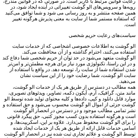
رعایت قوانین مرتبط با کاربر است. در صورتی که در قوانین مندرج،
رویه‏‌ها و سرویس‏‌های الو گوشت تغییراتی در آینده ایجاد شود، در
همین صفحه منتشر و به روز رسانی می شود و شما توافق می‏‌کنید
که استفاده مستمر شما از سایت به معنی پذیرش هرگونه تغییر
است.
سیاست‏‌های رعایت حریم شخصی
الو گوشت به اطلاعات خصوصی اشخاصی که از خدمات سایت
استفاده می‏‌کنند، احترام گذاشته و از آن محافظت می‏‌کند.
الو گوشت متعهد می‏‌شود در حد توان از حریم شخصی شما دفاع کند
و در این راستا، تکنولوژی مورد نیاز برای هرچه مطمئن‏‌تر و امن‏‌تر
شدن استفاده شما از سایت را، توسعه دهد. در واقع با استفاده از
سایت الو گوشت، شما رضایت خود را از این سیاست نشان
می‏‌دهید.
همه مطالب در دسترس از طریق هر یک از خدمات الو گوشت،
مانند متن، گرافیک، آرم، آیکون دکمه، تصاویر، ویدئوهای تصویری،
موارد قابل دانلود و کپی، داده‌ها و کلیه محتوای تولید شده توسط الو
گوشت جزئی از اموال الو گوشت محسوب می‏‌شود و حق استفاده و
نشر تمامی مطالب موجود و در دسترس در انحصار الو گوشت
است و هرگونه استفاده بدون کسب مجوز کتبی، حق پیگرد قانونی
را برای الو گوشت محفوظ می‏‌دارد. علاوه بر این، اسکریپت‌ها، و
اسامی خدمات قابل ارائه از طریق هر یک از خدمات ایجاد شده
توسط الو گوشت و علائم تجاری ثبت شده نیز در انحصار الو گوشت