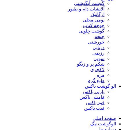
گوشت آبگوشتی
آلایشات دام و طیور
ارگانیک
بومی محلی
جوجه کباب
گوشت چلویی
چنجه
خورشتی
دریایی
رژیمی
سوپی
شکم پر و ژیگو
لاکچری
مزه
طبع گرم
الو گوشت باکس
پارتی باکس
فامیلی باکس
فود باکس
فیت باکس
صفحه اصلی
الوگوشت مگ
درباره ما