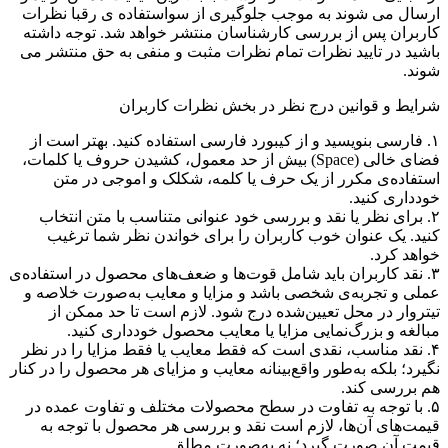
ارسال می شوند به موجب جلوگیری از سواستفاده ی رقبا نظرات
کاربران پس از بررسی کارشناسان منتشر خواهد شد. توجه داشته
باشید در تایید نظرات تمام نظرات مثبت و منفی به حق منتشر می
شوند.
شرایط و قوانین درج نظر در بخش نظرات کاربران
۱. فارسی بنویسید و از کیبورد فارسی استفاده کنید. بهتر است از
فضای خالی (Space) بیش از حد معمول، کشیدن حروف یا کلمات،
استفاده‌ی مکرر از یک حرف یا کلمه، شکلک و اموجی در متن
خودداری کنید.
۲. برای نظر یا نقد و بررسی خود عنوانی متناسب با متن انتخاب
کنید. یک عنوان خوب کاربران را برای خواندن نظر شما ترغیب
خواهد کرد.
۳. نقد کاربران باید شامل قوت‌ها و ضعف‌های محصول در استفاده‌ی
عملی و تجربه‌ی شخصی باشد و مزایا و معایب به‌صورت خلاصه و
تیتروار در محل تعیین‌شده درج شود. لازم است تا حد ممکن از
مبالغه و بزرگ‌نمایی مزایا یا معایب محصول خودداری کنید.
۴. نقد مناسب، نقدی است که فقط معایب یا فقط مزایا را در نظر
نگیرد؛ بلکه به‌طور واقع‌بینانه معایب و مزایای هر محصول را در کنار
هم بررسی کند.
۵. با توجه به تفاوت در سطح محصولات مختلف و تفاوت عمده در
قیمت‌های آن‌ها، لازم است نقد و بررسی هر محصول با توجه به
قیمت آن صورت گیرد؛ نه به‌صورت مطلق.