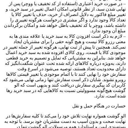
– در صورت خرید اعتباری (استفاده از کد تخفیف یا ووچر) پس از
نهایی شدن سبد، از نظر قانونی امکان اعمال تغییر در سبد خرید، و
تغییر مبلغ فاکتور به دلایل انصراف از خرید، حذف یا تغییر کالا یا
تعداد کالا وجود ندارد و اگر مشتری درخواست هرگونه تغییری را
داشته باشد، ووچر یا کد تخفیف باطل خواهد شد و امکان برگرداندن
مبلغ آن وجود ندارد.
– لازم به ذکر است افزودن کالا به سبد خرید یا علاقه مندی ها به
معنی رزرو کالا نیست و هیچ گونه حقی را برای مشتریان ایجاد
نمی‌کند. همچنین تا پیش از ثبت نهایی، هرگونه تغییر از جمله تغییر در
موجودی کالا یا قیمت، روی کالای افزوده شده به سبد خرید اعمال
خواهد شد. بنابراین به مشتریانی که تمایل و تصمیم به خرید قطعی
دارند، به‌ویژه درباره کالاهای ارائه شده تحت عنوان شگفت‌انگیز که
دارای محدودیت تعداد هستند، توصیه می‌شود در اسرع وقت
سفارش خود را نهایی کنند تا با اتمام موجودی یا تغییر قیمتی کالاها
روبرو نشوند. شایان ذکر است سفارش تنها زمانی نهایی می‌شود که
کاربران کد پیگیری سفارش دریافت کنند و بدیهی است که الو
گوشت هیچ‌گونه مسوولیتی نسبت به کالاهایی که در سبد خرید رها
شده است، ندارد.
خسارت در هنگام حمل و نقل
الو گوشت همواره نهایت تلاش خود را می‏‌کند تا کلیه سفارش‏‌ها در
نهایت صحت و بدون آسیب به دست مشتریان خود برسد. با توجه به
بسته‌بندی ایمن و استاندارد همه مرسولات، الو گوشت تنها در