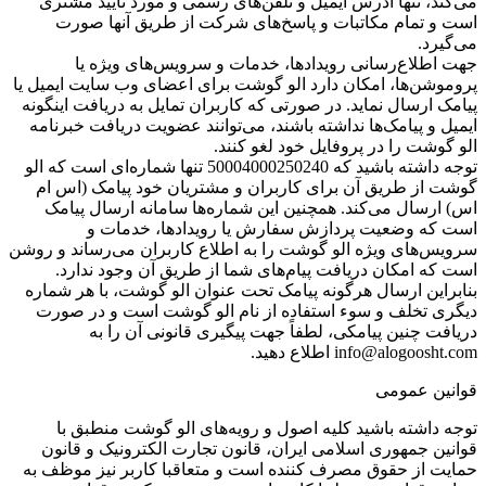
می‌کند، تنها آدرس ایمیل و تلفن‌های رسمی و مورد تایید مشتری
است و تمام مکاتبات و پاسخ‌های شرکت از طریق آنها صورت
می‌گیرد.
جهت اطلاع‌رسانی رویدادها، خدمات و سرویس‌های ویژه یا
پروموشن‌ها، امکان دارد الو گوشت برای اعضای وب سایت ایمیل یا
پیامک ارسال نماید. در صورتی که کاربران تمایل به دریافت اینگونه
ایمیل و پیامک‌ها نداشته باشند، می‌توانند عضویت دریافت خبرنامه
الو گوشت را در پروفایل خود لغو کنند.
توجه داشته باشید که 50004000250240 تنها شماره‌‌ای است که الو
گوشت از طریق آن برای کاربران و مشتریان خود پیامک (اس ام
اس) ارسال می‌کند. همچنین این شماره‌‌ها سامانه ارسال پیامک
است که وضعیت پردازش سفارش یا رویدادها، خدمات و
سرویس‌های ویژه الو گوشت را به اطلاع کاربران می‌رساند و روشن
است که امکان دریافت پیام‌های شما از طریق آن وجود ندارد.
بنابراین ارسال هرگونه پیامک تحت عنوان الو گوشت، با هر شماره
دیگری تخلف و سوء استفاده از نام الو گوشت است و در صورت
دریافت چنین پیامکی، لطفاً جهت پیگیری قانونی آن را به
info@alogoosht.com اطلاع دهید.
قوانین عمومی
توجه داشته باشید کلیه اصول و رویه‏‌های الو گوشت منطبق با
قوانین جمهوری اسلامی ایران، قانون تجارت الکترونیک و قانون
حمایت از حقوق مصرف کننده است و متعاقبا کاربر نیز موظف به