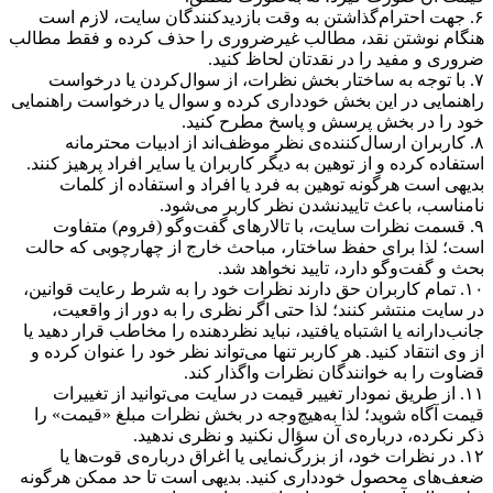
۶. جهت احترام‌گذاشتن به وقت بازدیدکنندگان سایت، لازم است
هنگام نوشتن نقد، مطالب غیرضروری را حذف کرده و فقط مطالب
ضروری و مفید را در نقدتان لحاظ کنید.
۷. با توجه به ساختار بخش نظرات، از سوال‌کردن یا درخواست
راهنمایی در این بخش خودداری کرده و سوال یا درخواست راهنمایی
خود را در بخش پرسش و پاسخ مطرح کنید.
۸. کاربران ارسال‌کننده‌ی نظر موظف‌اند از ادبیات محترمانه
استفاده کرده و از توهین به دیگر کاربران یا سایر افراد پرهیز کنند.
بدیهی است هرگونه توهین به فرد یا افراد و استفاده از کلمات
نامناسب، باعث تاییدنشدن نظر کاربر می‌شود.
۹. قسمت نظرات سایت، با تالارهای گفت‌وگو (فروم) متفاوت
است؛ لذا برای حفظ ساختار، مباحث خارج از چهارچوبی که حالت
بحث و گفت‌وگو دارد، تایید نخواهد شد.
۱۰. تمام کاربران حق دارند نظرات خود را به شرط رعایت قوانین،
در سایت منتشر کنند؛ لذا حتی اگر نظری را به دور از واقعیت،
جانب‌دارانه یا اشتباه یافتید، نباید نظردهنده را مخاطب قرار دهید یا
از وی انتقاد کنید. هر کاربر تنها می‌تواند نظر خود را عنوان کرده و
قضاوت را به خوانندگان نظرات واگذار کند.
۱۱. از طریق نمودار تغییر قیمت در سایت می‌توانید از تغییرات
قیمت آگاه شوید؛ لذا به‌هیچ‌وجه در بخش نظرات مبلغ «قیمت» را
ذکر نکرده، درباره‌ی آن سؤال نکنید و نظری ندهید.
۱۲. در نظرات خود، از بزرگ‌نمایی یا اغراق درباره‌ی قوت‌ها یا
ضعف‌های محصول خودداری کنید. بدیهی است تا حد ممکن هرگونه