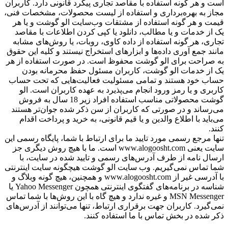
است و هر گونه استفاده با مقاصد تجاری پیگرد قانونی دارد. کاربران
مجاز به بهره‌‏برداری و استفاده از لیست محصولات، مشخصات فنی،
قیمت و هر گونه استفاده از مشتقات وب‏‌سایت الو گوشت و یا هر
یک از خدمات و یا مطالب، دانلود یا کپی کردن اطلاعات با مقاصد
تجاری، هر گونه استفاده از داده کاوی، روبات، یا روش‌‏های مشابه
مانند جمع آوری داده‌‏ها و ابزارهای استخراج نیستند و کلیه این حقوق
به صراحت برای الو گوشت محفوظ است. در صورت استفاده از هر
یک از خدمات الو گوشت، کاربران مسئول حفظ محرمانه بودن
حساب خود هستند و تمامی مسئولیت فعالیت‌‏هایی که تحت حساب
کاربری و یا رمز ورود انجام می‏‌پذیرد به عهده کاربران است. الو
گوشت محصولاتی مناسب استفاده افراد زیر 18 سال به فروش
می‏‌رساند و در صورتی که کاربران از سن ذکر شده جوان‌‏تر هستند
می‌‏باید با اطلاع والدین و یا قیم قانونی، به خرید و پرداخت اقدام
کنند.
تنها مرجع رسمی مورد تایید ما برای ارتباط با شما، پایگاه رسمی این
سایت یعنی www.alogoosht.com است. ما با هیچ روش دیگری جز
ارسال نامه از طرف آدرس‏‌های رسمی و تایید شده در سایت، با
شما تماس نمی‌‏گیریم. وب سایت الو گوشت هیچگونه سایت اینترنتی
با آدرسی غیر از www.alogoosht.com و همچنین، هیچ گونه وبلاگ و
شناسه در برنامه‏‌های گفتگوی اینترنتی همچون Yahoo Messenger یا
MSN Messenger و غیره ندارد و هیچ ‏گاه با این روش‏‌ها با شما تماس
نمی‏‌گیرد. کاربران جهت برقراری ارتباط، تنها می‏‌توانند از آدرس‌‏های
ذکر شده در بخش تماس با ما استفاده کنند.