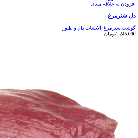
دارای
افزودن به علاقه مندی
انواع
دل شترمرغ
مختلفی
می
باشد.
گوشت شترمرغ
,
آلایشات دام و طیور
گزینه
1.245.000
تومان
ها
ممکن
است
در
صفحه
محصول
انتخاب
شوند