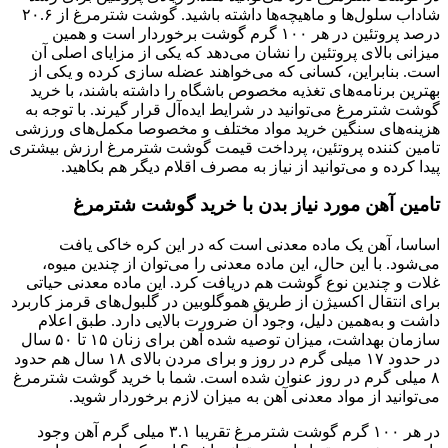
شاداب سلول‌ها و ماهیچه‌ها داشته باشید. گوشت شترمرغ از ۲۰.۶
درصد پروتئین در هر ۱۰۰ گرم گوشت برخوردار است و همین
میزانی بالای پروتئین را نشان می‌دهد که یکی از مزایای اصلی آن
است. بنابراین، کسانی که می‌خواهند عضله سازی کرده و یکی از
بهترین برنامه‌های تغذیه مخصوص باشگاه را داشته باشند، با خرید
گوشت شترمرغ می‌توانید در شرایط ایده‌آل قرار گیرند. با توجه به
هزینه‌های سنگین خرید مواد مختلف و مخصوصا مکمل‌های ورزشی
تامین کننده پروتئین، پرداخت قیمت گوشت شترمرغ ارزش بیشتری
پیدا کرده و می‌توانید از نیاز به مصرف اقلام دیگر هم بکاهید.
تامین آهن مورد نیاز بدن با خرید گوشت شترمرغ
اساسا، آهن یک ماده معدنی است که در این کره خاکی یافت
می‌شود. با این حال، این ماده معدنی را می‌توان از چندین میوه،
غلات و چندین نوع گوشت هم دریافت کرد. این ماده معدنی حیاتی
برای انتقال اکسیژن از طریق هموگلوبین در گلبول‌های قرمز کاربرد
داشت و به‌همین دلیل، وجود آن ضرورت بالایی دارد. طبق اعلام
سازمان بهداشت، میزان توصیه شده آهن برای زنان ۱۵ تا ۵۰ سال
در حدود ۱۷ میلی‌ گرم در روز و برای مردن بالای ۱۸ سال هم حدود
۸ میلی گرم در روز عنوان شده است. شما با خرید گوشت شترمرغ
می‌توانید از مواد معدنی آهن به میزان لازم برخوردار شوید.
در هر ۱۰۰ گرم گوشت شترمرغ تقریبا ۳.۱ میلی گرم آهن وجود