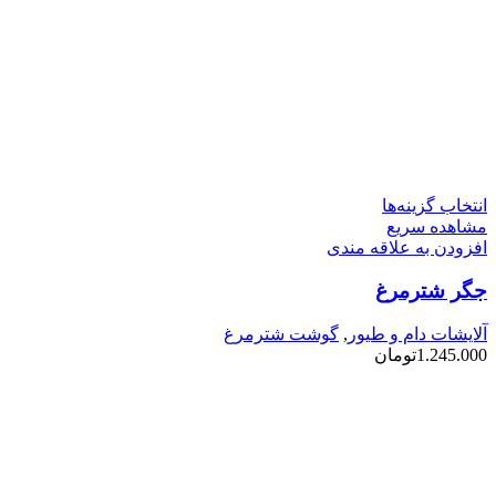
این
انتخاب گزینه‌ها
محصول
مشاهده سریع
دارای
افزودن به علاقه مندی
انواع
جگر شترمرغ
مختلفی
می
باشد.
آلایشات دام و طیور
,
گوشت شترمرغ
گزینه
1.245.000
تومان
ها
ممکن
است
در
صفحه
محصول