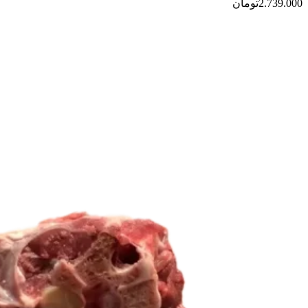
گزینه
2.739.000
تومان
ها
ممکن
است
در
صفحه
محصول
انتخاب
شوند