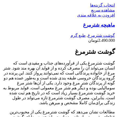
این
انتخاب گزینه‌ها
محصول
مشاهده سریع
دارای
افزودن به علاقه مندی
انواع
ماهیچه شترمرغ
مختلفی
می
باشد.
گوشت شترمرغ
,
طبع گرم
گزینه
2.490.000
تومان
ها
ممکن
گوشت شترمرغ
است
در
گوشت شترمرغ یکی از فرآورده‌های جذاب و مفیدی است که
صفحه
انسان می‌تواند آن را مصرف کرده و از فواید آن بهره مند شود. شتر
محصول
مرغ از خانواده پرندگانی است که نمی‌توانند پرواز کنند. این پرنده در
انتخاب
گروه پرندگان خروسی طبقه بندی شده است و به‌طور عمده هم دو
شوند
گونه از پرندگان شتر مرغ وجود دارد. یکی از آن‌ها شتر مرغ
سومالیایی بوده و دیگر هم شتر مرغ معمولی است. فواید مربوط به
خرید گوشت شترمرغ بسیار زیاد است که در تاریخ هم ثبت شده
است. بنابراین، مصرف گوشت شترمرغ تازه می‌تواند در طول
زندگی برای‌مان کاملا مشخص و مبرهن باشد.
مطالعات نشان می‌دهد که گوشت شترمرغ یکی از محبوب‌ترین
غذاهای رژیمی در باستان بوده است. با توجه به مزایای گوشت