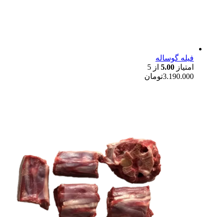
فیله گوساله
امتیاز
5.00
از 5
3.190.000
تومان