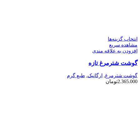
این
انتخاب گزینه‌ها
محصول
مشاهده سریع
دارای
افزودن به علاقه مندی
انواع
گوشت شترمرغ تازه
مختلفی
می
باشد.
گوشت شترمرغ
,
ارگانیک
,
طبع گرم
گزینه
2.365.000
تومان
ها
ممکن
است
در
صفحه
محصول
انتخاب
شوند