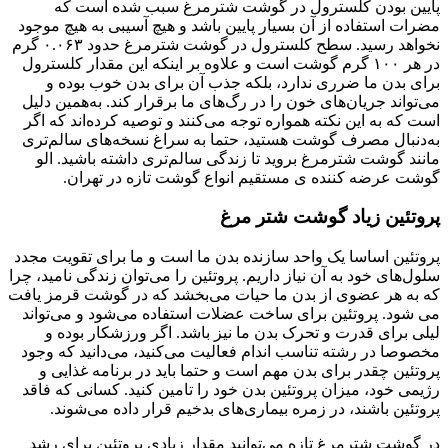
پایین بودن کلسترول در گوشت شترمرغ سبب شده است که
مضرات استفاده از آن بسیار پایین باشد و هیچ آسیبی به هیچ موجود
نخواهد رسید. سطح کلسترول در گوشت شترمرغ حدود ۰.۰۶۳ گرم
در هر ۱۰۰ گرم گوشت است و علاوه بر اینکه این مقدار کلسترول
برای بدن ما ضرری ندارد، بلکه جذب آن برای بدن خوب بوده و
می‌تواند جریان‌های خون را در رگ‌های ما برقرار کند. به‌همین دلیل
است که به این نکته همواره توجه می‌کنند و توصیه کرده‌اند که اگر
به‌دنبال مصرف گوشت هستید، حتما به سراغ نسخه‌های سالم‌تری
مانند گوشت شترمرغ بروید تا زندگی سالم‌تری داشته باشید. الو
گوشت عرضه کننده ی مستقیم انواع گوشت تازه در تهران.
پروتئین زیاد گوشت شتر مرغ
پروتئین اساسا یک واحد سازنده بدن ما است و ما برای تقویت مجدد
سلول‌های خود به آن نیاز داریم. پروتئین را می‌توان زندگی نامید، چرا
که به هر عضوی از بدن ما حیات می‌بخشد که در گوشت قرمز یافت
می شود. پروتئین برای ساخت عضلات استفاده می‌شود و می‌تواند
لیلی برای قدرت و تحرک بدن ما نیز باشد. اگر ورزشکار بوده و
مخصوصا در رشته تناسب اندام فعالیت می‌کنید، می‌دانید که وجود
پروتئین چقدر برای بدن مهم است و حتما باید در برنامه غذایی و
رژیمی خود، میزان پروتئین بدن خود را تامین کنید. کسانی که فاقد
پروتئین باشند، در زمره بیماری‌های بدخیم قرار داده می‌شوند.
در گوشت شترمرغ تازه می‌توانید مقدار زیادی پروتئین برای رشد