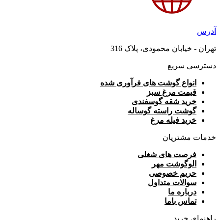
آدرس
تهران - خیابان محمودی، پلاک 316
دسترسی سریع
انواع گوشت های فرآوری شده
قیمت مرغ سبز
خرید شقه گوسفندی
گوشت راسته گوساله
خرید فیله مرغ
خدمات مشتریان
فرصت های شغلی
الوگوشت مهر
حریم خصوصی
سوالات متداول
درباره ما
تماس باما
راهنمای خرید