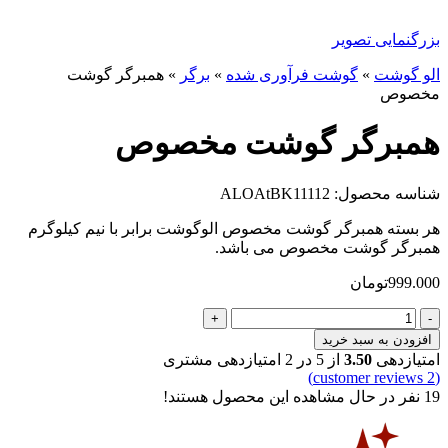
بزرگنمایی تصویر
الو گوشت
»
گوشت فرآوری شده
»
برگر
»
همبرگر گوشت
مخصوص
همبرگر گوشت مخصوص
شناسه محصول: ALOAtBK11112
هر بسته همبرگر گوشت مخصوص الوگوشت برابر با نیم کیلوگرم
همبرگر گوشت مخصوص می باشد.
999.000
تومان
همبرگر
گوشت
افزودن به سبد خرید
مخصوص
امتیازدهی
3.50
از 5 در
2
امتیازدهی مشتری
عدد
customer reviews)
2
(
19
نفر در حال مشاهده این محصول هستند!