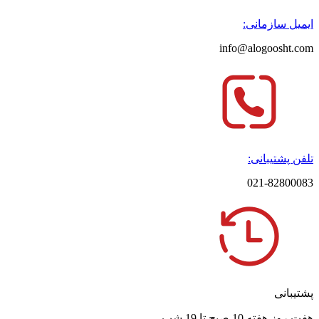
ایمیل سازمانی:
info@alogoosht.com
تلفن پشتیبانی:
021-82800083
پشتیبانی
هفت روز هفته 10 صبح تا 19 شب