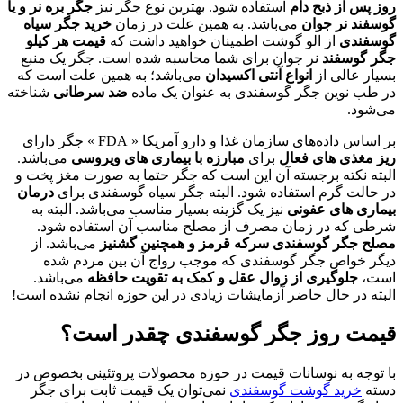
روز پس از ذبح دام
استفاده شود. بهترین نوع جگر نیز
جگر بره نر و یا
گوسفند نر جوان
می‌باشد. به همین علت در زمان
خرید جگر سیاه
گوسفندی
از الو گوشت اطمینان خواهید داشت که
قیمت هر کیلو
جگر گوسفند
نر جوان برای شما محاسبه شده است. جگر یک منبع
بسیار عالی از
انواع آنتی اکسیدان
می‌باشد؛ به همین علت است که
در طب نوین جگر گوسفندی به عنوان یک ماده
ضد سرطانی
شناخته
می‌شود.
بر اساس داده‌های سازمان غذا و دارو آمریکا « FDA » جگر دارای
ریز مغذی‌ های فعال
برای
مبارزه با بیماری‌ های ویروسی
می‌باشد.
البته نکته برجسته آن این است که جگر حتما به صورت مغز پخت و
در حالت گرم استفاده شود. البته جگر سیاه گوسفندی برای
درمان
بیماری های عفونی
نیز یک گزینه بسیار مناسب می‌باشد. البته به
شرطی که در زمان مصرف از مصلح مناسب آن استفاده شود.
مصلح جگر گوسفندی سرکه قرمز و همچنین گشنیز
می‌باشد. از
دیگر خواص جگر گوسفندی که موجب رواج آن بین مردم شده
است،
جلوگیری از زوال عقل و کمک به تقویت حافظه
می‌باشد.
البته در حال حاضر آزمایشات زیادی در این حوزه انجام نشده است!
قیمت روز جگر گوسفندی چقدر است؟
با توجه به نوسانات قیمت در حوزه محصولات پروتئینی بخصوص در
دسته
خرید گوشت گوسفندی
نمی‌توان یک قیمت ثابت برای جگر