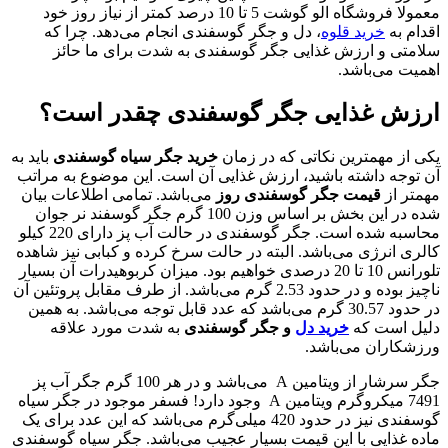
معمولا فروشگاه الو گوشت 5 تا 10 درصد کمتر از نیاز روز خود
اقدام به
خرید قلوه
، دل و جگر گوسفندی انجام می‌دهد. چرا که
سلامتی و ارزش غذایی جگر گوسفندی به شدت برای ما حائز
اهمیت می‌باشد.
ارزش غذایی جگر گوسفندی چقدر است؟
یکی از مهمترین نکاتی که در زمان
خرید جگر سیاه گوسفندی
باید به
آن توجه داشته باشید، ارزش غذایی آن است. این موضوع به مراتب
مهمتر از
قیمت جگر گوسفندی روز
می‌باشد. تمامی اطلاعات بیان
شده در این بخش بر اساس وزن 100 گرم جگر گوسفند نر جوان
محاسبه شده است. جگر گوسفندی در حالت آب پز دارای 220 کیلو
کالری انرژی می‌باشد. البته در حالت سرخ کرده و کبابی نیز شاهده
تلورانس 10 تا 20 درصدی خواهیم بود. میزان کربوهیدرات آن بسیار
ناچیز بوده و در حدود 2.53 گرم می‌باشد. از طرف مقابل پروتئین آن
در حدود 30.57 گرم می‌باشد که عدد قابل توجه می‌باشد. به همین
دلیل است که
خرید دل
و جگر گوسفندی
به شدت مورد علاقه
ورزشکاران می‌باشد.
جگر سرشار از ویتامین A می‌باشد و در هر 100 گرم جگر آب پز
7491 میکروگرم ویتامین A وجود دارد! فسفر موجود در جگر سیاه
گوسفندی نیز در حدود 420 میلی‌گرم می‌باشد که این عدد برای یک
ماده غذایی با این قیمت بسیار عجیب می‌باشد. جگر سیاه گوسفندی