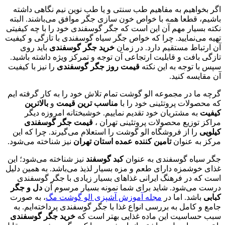
اگر بخواهیم به مفاهیم طب سنتی و یا طب نوین نیم نگاهی داشته
باشیم، قطعا همه با خواص خون سازی جگر موافق می‌باشند. البته
نکته بسیار مهم آن این است که جگر گوسفندی خود را با چه کیفیتی
تهیه می‌نمایید. چرا که خواص جگر سیاه گوسفندی با تازگی و کیفیت
آن ارتباط مستقیم دارد. در زمان
خرید جگر گوسفندی
باید روی
تازگی بافت و قابلیت ارتجاعی آن توجه و تمرکز ویژه داشته‌ باشید.
سپس با توجه به این نکته
قیمت روز جگر گوسفندی
را نیز با کیفیت
آن مقایسه کنید.
گرچه ما در مجموعه الو گوشت تمام تلاش خود را به کار گرفته‌ ایم
که محصولات پروتئینی خود را با
مناسب ترین قیمت
و
بالاترین
کیفیت
به مشتریان خود تقدیم نماییم. خوشبختانه امروزه دیگر
مراکز توزیع محصولات پروتئینی تهران ،
قیمت جگر گوسفندی
کیلویی
را از فروشگاه الو گوشت را استعلام می‌گیرند. چرا که این
مرکز به عنوان
تامین کننده عمده استان تهران
نیز شناخته می‌شود.
جگر سیاه گوسفندی به عنوان
کبد گوسفند
نیز شناخته می‌شود؛ این
غذای خوشمزه دارای طعم و مزه بسیار لذیذ می‌باشد. به همین دلیل
است که در فرهنگ ایرانی غذاهای بسیار زیادی با جگر گوسفندی
درست می‌شود. شاید برای شما نمونه بسیار مرسوم آن
دل و جگر
کبابی
باشد. اما در
مجله آموزش آشپزی الو گوشت مگ
، به صورت
جامع و کامل به بررسی انواع غذا با جگر گوسفندی پرداخته‌ایم. به
سبب حساسیت این ماده غذایی بهتر است که
خرید جگر گوسفندی