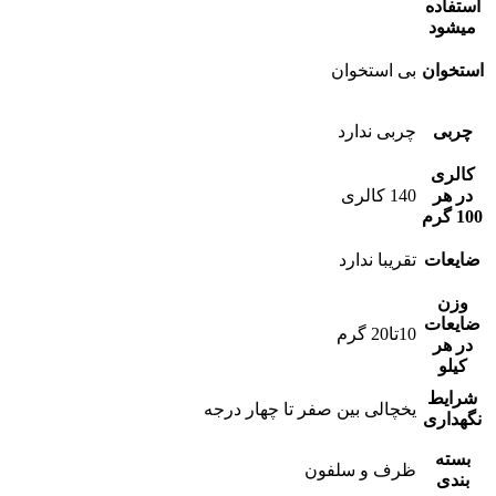
استفاده
میشود
استخوان
بی استخوان
چربی
چربی ندارد
کالری
در هر
140 کالری
100 گرم
ضایعات
تقریبا ندارد
وزن
ضایعات
10تا20 گرم
در هر
کیلو
شرایط
یخچالی بین صفر تا چهار درجه
نگهداری
بسته
ظرف و سلفون
بندی