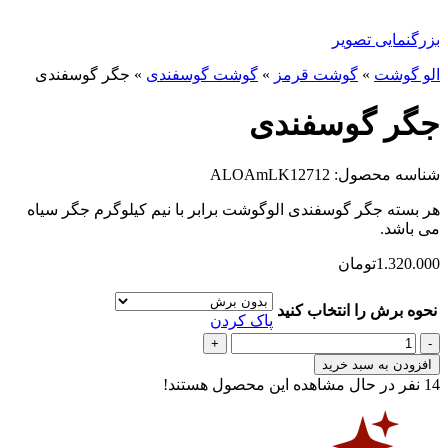
بزرگنمایی تصویر
الو گوشت
»
گوشت قرمز
»
گوشت گوسفندی
»
جگر گوسفندی
جگر گوسفندی
شناسه محصول: ALOAmLK12712
هر بسته جگر گوسفندی الوگوشت برابر با نیم کیلوگرم جگر سیاه
می باشد.
1.320.000
تومان
نحوه برش را انتخاب کنید
پاک کردن
جگر
گوسفندی
افزودن به سبد خرید
عدد
14
نفر در حال مشاهده این محصول هستند!