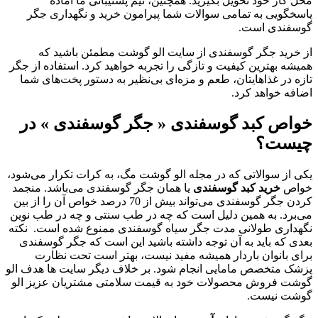
محل کار خود تحویل بگیرید. همچنین، تیم پشتیبانی ما آماده
پاسخگویی به تمامی سوالات شما پیرامون خرید و نگهداری جگر
گوسفندی است.
از خرید جگر گوسفندی از سایت الو گوشت مطمئن باشید که
همیشه بهترین کیفیت و تازگی را تجربه خواهید کرد. استفاده از جگر
تازه در غذاهایتان، طعم و مزه‌ای بی‌نظیر به دستور پخت‌های شما
اضافه خواهد کرد.
خواص کبد گوسفندی « جگر گوسفندی » در
چیست؟
یکی از سوالاتی که در مجله الو گوشت مگ، به کرات تکرار می‌شود،
خواص
خرید کبد گوسفندی
یا همان جگر گوسفندی می‌باشد. منجمد
کردن جگر گوسفندی می‌تواند بیش از 70 درصد خواص آن را از بین
می‌برد. به همین دلیل است که چه در طب سنتی و چه در طب نوین
نگهداری طولانی مدت جگر سیاه گوسفندی ممنوع شده است. نکته
بعدی که باید به آن توجه داشته باشید این است که جگر گوسفندی
برای بانوان باردار همیشه مفید نیست، بهتر است تحت نظارت
پزشک متخصص مامایی انجام شود. بر خلاف دیگر سایت‌ ها هدف الو
گوشت فروش محصولات خود به قیمت سلامتی مشتریان عزیز الو
گوشت نیست.