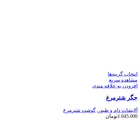
این
انتخاب گزینه‌ها
محصول
مشاهده سریع
دارای
افزودن به علاقه مندی
انواع
جگر شترمرغ
مختلفی
می
باشد.
آلایشات دام و طیور
,
گوشت شترمرغ
گزینه
1.045.000
تومان
ها
ممکن
است
در