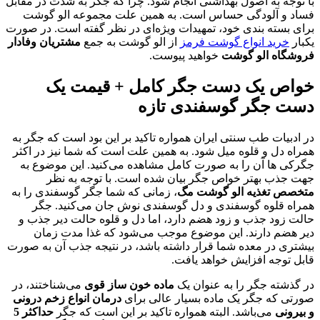
با توجه به اصول بهداشتی انجام شود. چرا که جگر به شدت در مقابل
فساد و آلودگی حساس است. به همین علت مجموعه الو گوشت
برای بسته بندی خود، تمهیدات ویژه‌ای در نظر گفته است. در صورت
یکبار
خرید انواع گوشت فرمز
از الو گوشت به جمع
مشتریان وفادار
فروشگاه الو گوشت
خواهید پیوست.
خواص یک دست جگر کامل + قیمت یک
دست جگر گوسفندی تازه
در ادبیات طب سنتی ایران همواره تاکید بر این بود است که جگر به
همراه دل و قلوه میل شود. به همین علت است که شما نیز در اکثر
جگرکی ها آن را به صورت کامل مشاهده می‌کنید. این موضوع به
جهت جذب بهتر خواص جگر بیان شده است. با توجه به نظر
متخصص تغذیه الو گوشت مگ
، زمانی که شما جگر گوسفندی را به
همراه قلوه گوسفندی و دل گوسفندی نوش جان می‌کنید. جگر
حالت زود جذب و زود هضم دارد، اما دل و قلوه حالت دیر جذب و
دیر هضم دارند. این موضوع موجب می‌شود که غذا مدت زمان
بیشتری در معده شما قرار داشته باشد، در نتیجه جذب آن به صورت
قابل توجه افزایش خواهد یافت.
در گذشته جگر را به عنوان یک
ماده خون ساز قوی
می‌شناختند، در
صورتی که جگر یک ماده بسیار عالی برای
درمان انواع زخم درونی
و بیرونی
می‌باشد. البته همواره تاکید بر این است که جگر
حداکثر 5