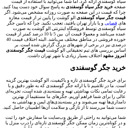
سیاه گوسفندی ارائه کرد. اما شما می‌توانید با استفاده از قیمت
صفحه
خرید جگر سیاه
گوسفندی
به پاسخ سوال خود دست پیدا کنید.
چرا که قیمت در این صفحه به صورت روزانه مشخص می‌شود. اگر
قیمت جگر سیاه گوسفندی
الو گوشت را پایین تر از قیمت مغازه‌
های
قصابی
و یا بازار تهران یافتید، تعجب نکنید. چرا که تامین جگر
سیاه گوسفندی توسط فروشگاه اینترنتی الو گوشت به صورت
عمده می‌باشد و معمولا قیمت آن بین 5 تا 10 درصد کمتر از قیمت
خورده فروشی در مناطق مختلف می‌باشد. البته اختلاف قیمت 40
درصدی نیز در برخی از شهرهای بزرگ گزارش شده است. بر
اساس بررسی های تیم تحقیقاتی الو گوشت
قیمت جگر گوسفندی
امروز مشهد
اختلاف بسیار زیادی با شهر تهران داشت.
خرید جگر گوسفندی
برای خرید جگر گوسفندی تازه و باکیفیت، الو گوشت بهترین گزینه
است. ما در تلاشیم تا با ارائه جگر گوسفندی که به طور دقیق و با
رعایت تمامی نکات بهداشتی تهیه و بسته‌بندی شده است، تجربه‌ای
عالی را برای شما فراهم آوریم. جگر‌های ما مستقیماً از بهترین
دامداری‌ها تهیه می‌شوند و در بسته‌بندی‌های ایمن و بهداشتی به
دست شما می‌رسند تا از تازگی و سلامت آن‌ها اطمینان حاصل کنید.
شما می‌توانید به راحتی از طریق وب‌سایت ما سفارش خود را ثبت
و در کوتاه‌ترین زمان ممکن جگر گوسفندی تازه‌ای را درب منزل یا