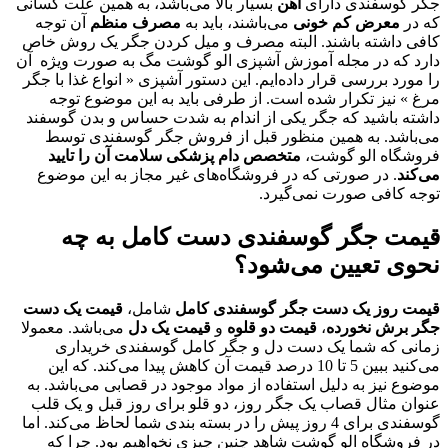
جگر گوسفندی دارای
آهن
بسیار بالا می‌باشد، به همین علت کسانی
که در
معرض کم خونی
می‌باشند، باید به
مصرف منظم
آن توجه
کافی داشته باشند. البته مصرف و میل کردن جگر یک روش خاص
دارد که در مجله آموزش آشپزی الو گوشت مگ به صورت ویژه آن
را مورد بررسی قرار داده‌ایم. این دستور آشپزی « انواع غذا با جگر
مرغ » نیز تکرار شده است. از طرفی باید به این موضوع توجه
داشته باشید که جگر یکی از اندام به شدت حساس و بدن گوسفند
می‌باشد. به همین منظور قبل از فروش جگر گوسفندی توسط
فروشگاه الو گوشت،
متخصص دام پزشکی سلامت آن را تایید
می‌کند
. در صورتی که در فروشگاه‌های غیر مجاز به این موضوع
توجه کافی صورت نمی‌گیرد.
قیمت جگر گوسفندی دست کامل به چه
نحوی تعیین می‌شود؟
قیمت روز یک دست جگر گوسفندی کامل
شامل،
قیمت یک دست
جگر برش نخورده
،
قیمت دو قلوه
و
قیمت یک دل
می‌باشد. معمولا
زمانی که شما یک دست دل و جگر کامل گوسفندی خریداری
می‌کنید ببین 5 تا 10 درصد قیمت آن کاهش پیدا می‌کند. که این
موضوع نیز به دلیل استفاده از مواد موجود در قصابی می‌باشد. به
عنوان مثال قصاب یک جگر روز، دو قلو برای روز قبل و یک قلب
گوسفندی برای 4 روز پیش را در بسته بندی شما لحاظ می‌کند. اما
در فروشگاه الو گوشت شاهد چنین چیزی نخواهیم بود. چرا که