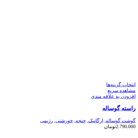
این
انتخاب گزینه‌ها
محصول
مشاهده سریع
دارای
افزودن به علاقه مندی
انواع
راسته گوساله
مختلفی
می
باشد.
گوشت گوساله
,
ارگانیک
,
چنجه
,
خورشتی
,
رژیمی
گزینه
2.790.000
تومان
ها
ممکن