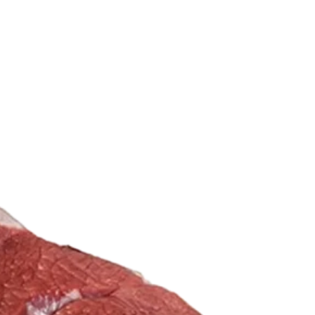
است
در
صفحه
محصول
انتخاب
شوند