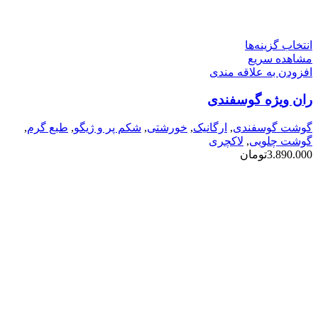
این
انتخاب گزینه‌ها
محصول
مشاهده سریع
دارای
افزودن به علاقه مندی
انواع
ران ویژه گوسفندی
مختلفی
می
باشد.
گوشت گوسفندی
,
ارگانیک
,
خورشتی
,
شکم پر و ژیگو
,
طبع گرم
,
گزینه
گوشت چلویی
,
لاکچری
ها
3.890.000
تومان
ممکن
است
در
صفحه
محصول
انتخاب
شوند