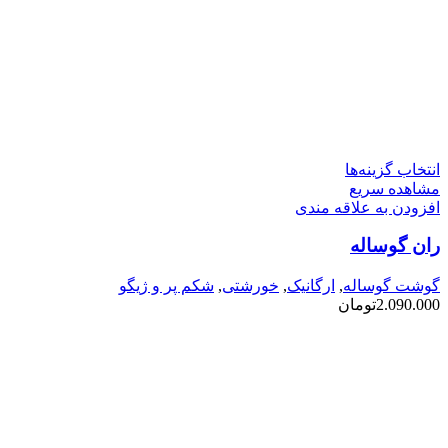
این
انتخاب گزینه‌ها
محصول
مشاهده سریع
دارای
افزودن به علاقه مندی
انواع
ران گوساله
مختلفی
می
باشد.
گوشت گوساله
,
ارگانیک
,
خورشتی
,
شکم پر و ژیگو
گزینه
2.090.000
تومان
ها
ممکن
است
در
صفحه
محصول
انتخاب