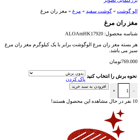
بزرگنمایی تصویر
الو گوشت
»
گوشت سفید
»
مرغ
»
مغز ران مرغ
مغز ران مرغ
شناسه محصول: ALOAmHK17920
هر بسته مغز ران مرغ الوگوشت برابر با یک کیلوگرم مغز ران مرغ
سبز می باشد.
769.000
تومان
نحوه برش را انتخاب کنید
پاک کردن
مغز ران مرغ عدد
افزودن به سبد خرید
+
-
10
نفر در حال مشاهده این محصول هستند!