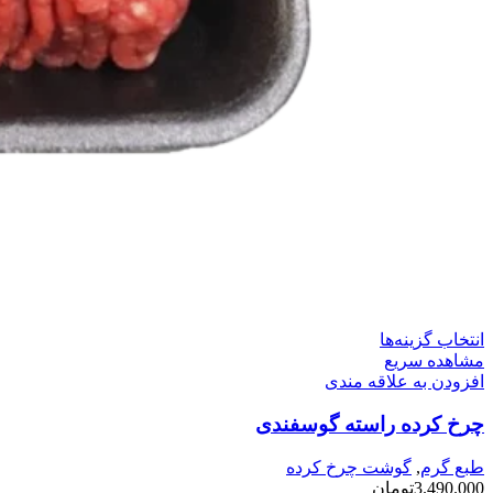
این
انتخاب گزینه‌ها
محصول
مشاهده سریع
دارای
افزودن به علاقه مندی
انواع
چرخ کرده راسته گوسفندی
مختلفی
می
باشد.
طبع گرم
,
گوشت چرخ کرده
گزینه
3.490.000
تومان