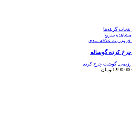
این
انتخاب گزینه‌ها
محصول
مشاهده سریع
دارای
افزودن به علاقه مندی
انواع
چرخ کرده گوساله
مختلفی
می
باشد.
رژیمی
,
گوشت چرخ کرده
گزینه
1.990.000
تومان
ها
ممکن
است
در
صفحه
محصول
انتخاب
شوند