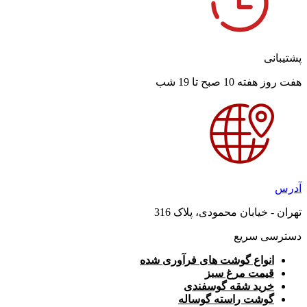
پشتیبانی
هفت روز هفته 10 صبح تا 19 شب
آدرس
تهران - خیابان محمودی، پلاک 316
دسترسی سریع
انواع گوشت های فرآوری شده
قیمت مرغ سبز
خرید شقه گوسفندی
گوشت راسته گوساله