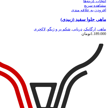
این
انتخاب گزینه‌ها
محصول
مشاهده سریع
دارای
افزودن به علاقه مندی
انواع
ماهی حلوا سفید (زبیدی)
مختلفی
می
باشد.
ماهی
,
ارگانیک
,
دریایی
,
شکم پر و ژیگو
,
لاکچری
گزینه
1.189.000
تومان
ها
ممکن
است
در
صفحه
محصول
انتخاب
شوند