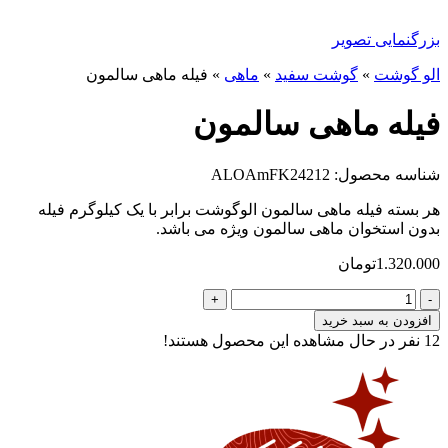
بزرگنمایی تصویر
الو گوشت
»
گوشت سفید
»
ماهی
»
فیله ماهی سالمون
فیله ماهی سالمون
شناسه محصول: ALOAmFK24212
هر بسته فیله ماهی سالمون الوگوشت برابر با یک کیلوگرم فیله
بدون استخوان ماهی سالمون ویژه می باشد.
1.320.000
تومان
فیله
ماهی
افزودن به سبد خرید
سالمون
12
نفر در حال مشاهده این محصول هستند!
عدد