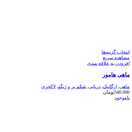
این
انتخاب گزینه‌ها
محصول
مشاهده سریع
دارای
افزودن به علاقه مندی
انواع
ماهی هامور
مختلفی
می
باشد.
ماهی
,
ارگانیک
,
دریایی
,
شکم پر و ژیگو
,
لاکچری
گزینه
540.000
تومان
ها
ناموجود
ممکن
است
در
صفحه
محصول
انتخاب