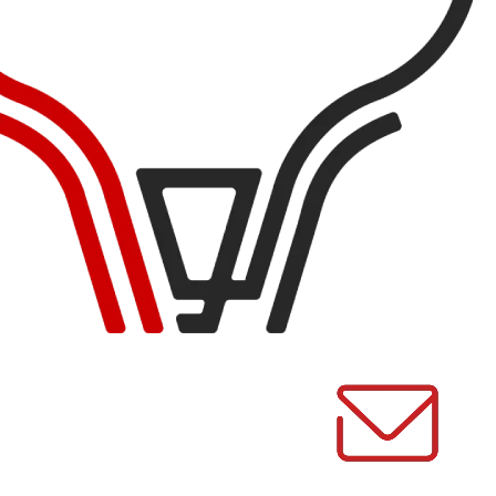
است
در
صفحه
محصول
انتخاب
شوند