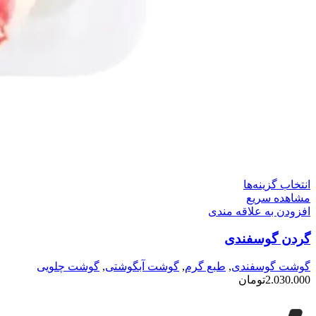
این
انتخاب گزینه‌ها
محصول
مشاهده سریع
دارای
افزودن به علاقه مندی
انواع
گردن گوسفندی
مختلفی
می
باشد.
گوشت گوسفندی
,
طبع گرم
,
گوشت آبگوشتی
,
گوشت چلویی
گزینه
2.030.000
تومان
ها
ممکن