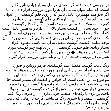
در بررسی قیمت قلم گوسفندی عوامل بسیار زیادی تاثیر گذار
است، که شاید نتوان تمامی آن ها را مورد بررسی قرار داد. 🤨 اما
اگر بخواهیم مهمترین عامل تاثیر گذار روی قلم گوسفندی را عنوان
نماییم، باید به کیفیت آن اشاره کنیم. قلم گوسفندی نر جوان با
کیفیت، معمولا به قلم آبی معروف است. 😇 رنگ قلم گوسفند نر
جوان، خود نشان از کیفیت بسیار بالای آن دارد و به همین دلیل است
که اصطلاح « قلم آبی » در بین قصاب‌ها بسیار معروف است. 😏
نکته بعدی که در مدت زمان بررسی قلم چلویی گوسفندی باید به آن
توجه نمایید، کیفیت گوشت متصل به آن می‌باشد. معمولا افراد
بسیار زیادی قلم چلویی گوسفندی را برای تهیه چلو گوشت مورد
استفاده قرار میدهند. 🤩 به همین دلیل کیفیت گوشت آن تاثیر
بسزایی در بررسی قیمت آن دارد و باید مورد بررسی قرار گیرد. 🙄
رنگ بافت گوشت متصل قلم گوسفندی قرمز روشن و صورتی
می‌باشد و افراد بسیار زیادی آن را مورد توجه قرار میدهند. هر چه
این بخش از گوشت گوسفندی چربی کمتری داشته باشد، این
موضوع به این معنی است که خواص و کیفیت آن بیشتر است. 😃
زمانی که شما قلم چلویی گوسفند ماده و یا گوسفند پیر را مورد
بررسی قرار می‌دهید، این بخش از گوشت گوسفندی آن معمولا
بافت پژمرده با رگه‌های ضخیم چربی دارد. 🤢 از طرفی رنگ قلم
گوسفندی سفید و یا شیری رنگ می‌باشد. گرچه تا زمانی که بافت
گوشت آن را تکه نکنید رنگ قلم گوسفندی را به صورت واضح
نخواهید دید. 🧐