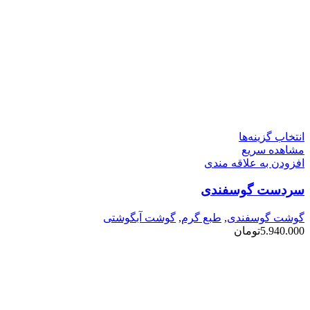
این
انتخاب گزینه‌ها
محصول
مشاهده سریع
دارای
افزودن به علاقه مندی
انواع
سردست گوسفندی
مختلفی
می
باشد.
گوشت گوسفندی
,
طبع گرم
,
گوشت آبگوشتی
گزینه
5.940.000
تومان
ها
ممکن
است
در
صفحه
محصول