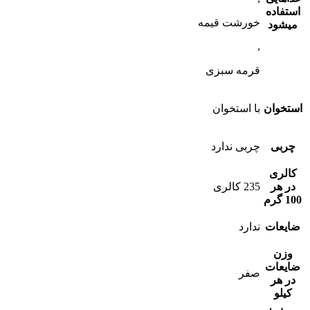
استفاده
خورشت قیمه
میشود
,
قرمه سبزی
استخوان
با استخوان
چربی
چربی ندارد
کالری
در هر
235 کالری
100 گرم
ضایعات
ندارد
وزن
ضایعات
صفر
در هر
کیلو