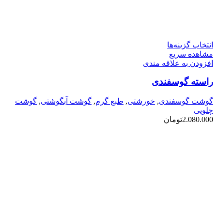
این
انتخاب گزینه‌ها
محصول
مشاهده سریع
دارای
افزودن به علاقه مندی
انواع
راسته گوسفندی
مختلفی
می
باشد.
گوشت گوسفندی
,
خورشتی
,
طبع گرم
,
گوشت آبگوشتی
,
گوشت
گزینه
چلویی
ها
2.080.000
تومان
ممکن
است
در
صفحه
محصول
انتخاب
شوند