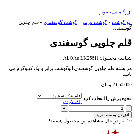
بزرگنمایی تصویر
الو گوشت
»
گوشت قرمز
»
گوشت گوسفندی
»
قلم چلویی
گوسفندی
قلم چلویی گوسفندی
شناسه محصول: ALOAmLK25611
هر بسته قلم چلویی گوسفندی الوگوشت برابر با یک کیلوگرم می
باشد.
2.650.000
تومان
نحوه برش را انتخاب کنید
پاک کردن
قلم
چلویی
افزودن به سبد خرید
گوسفندی
10
نفر در حال مشاهده این محصول هستند!
عدد