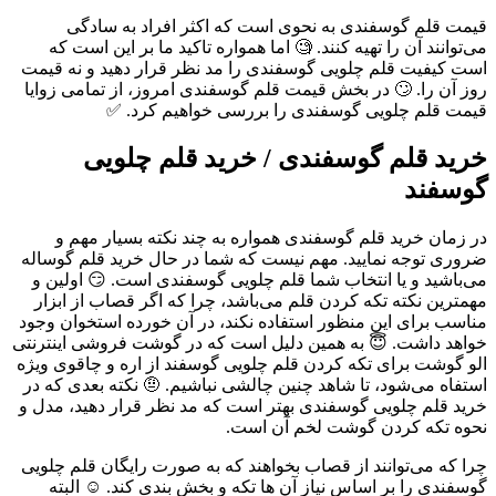
قیمت قلم گوسفندی به نحوی است که اکثر افراد به سادگی
می‌توانند آن را تهیه کنند. 🧐 اما همواره تاکید ما بر این است که
است کیفیت قلم چلویی گوسفندی را مد نظر قرار دهید و نه قیمت
روز آن را. 🙄 در بخش قیمت قلم گوسفندی امروز، از تمامی زوایا
قیمت قلم چلویی گوسفندی را بررسی خواهیم کرد. ✅
خرید قلم گوسفندی / خرید قلم چلویی
گوسفند
در زمان خرید قلم گوسفندی همواره به چند نکته بسیار مهم و
ضروری توجه نمایید. مهم نیست که شما در حال خرید قلم گوساله
می‌باشید و یا انتخاب شما قلم چلویی گوسفندی است. 😏 اولین و
مهمترین نکته تکه کردن قلم می‌باشد، چرا که اگر قصاب از ابزار
مناسب برای این منظور استفاده نکند، در آن خورده استخوان وجود
خواهد داشت. 😇 به همین دلیل است که در گوشت فروشی اینترنتی
الو گوشت برای تکه کردن قلم چلویی گوسفند از اره و چاقوی ویژه
استفاه می‌شود، تا شاهد چنین چالشی نباشیم. 🤨 نکته بعدی که در
خرید قلم چلویی گوسفندی بهتر است که مد نظر قرار دهید، مدل و
نحوه تکه کردن گوشت لخم آن است.
چرا که می‌توانند از قصاب بخواهند که به صورت رایگان قلم چلویی
گوسفندی را بر اساس نیاز آن ها تکه و بخش بندی کند. ☺ البته