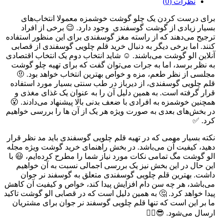
نظرات (0)
برای درست کردن یک چلو گوشت خوشمزه معمولا انتخاب‌های
بسیار زیادی از گوشت گوسفندی وجود دارد. 😉 برخی از افراد
ترجیح می‌دهند که از راسته مغز گوسفندی برای این منظور استفاده
کنند. اما برخی دیگر به دنبال خرید قلم چلویی گوسفندی از قصابی
آنلاین الو گوشت می‌‌باشند. ☺ شاید انتخاب دوم یک انتخاب اقتصادی
به نظر برسد، اما به جرات می‌توان گفت که برای تهیه چلو گوشت
مجلسی از نظر طعم، مزه و خواص بهترین انتخاب خواهد بود. 🤨
قلم چلویی گوسفندی، از دیرباز در طب سنتی بسیار مورد استفاده
قرار گرفته است. به همین دلیل آن را به عنوان یک غذای مغذی و
همچنین خوشمزه به افرادی با ضعف بدنی بالا پیشنهاد می‌دادند. 😮
در بخش‌های بعدی به صورت ویژه هر یک از آن ها را بررسی خواهیم
کرد. ✅
نکته بسیار مهمی که در تهیه قلم چلویی گوسفندی باید مد نظر قرار
دهید، کیفیت آن می‌باشد. در بخش راهنمای خرید گوشت ویژه مجله
الو گوشت مگ تمامی نکات مورد نیاز شما را مطرح کرده‌ایم، 😃 با
این حال در این بخش نیز یک بررسی اجمالی نسبت به آن خواهیم
داشت. بهترین قلم چلویی گوسفندی متعلق به گوسفند نر جوان
می‌باشد، هر چه سن دام افزایش پیدا کند، خواص و کیفیت آن کاهش
پیدا خواهد کرد. 🤔 به همین دلیل است که در قصابی الو گوشت تاکید
ما بر این است که تنها قلم چلویی گوسفند نر جوان برای مشتریان
ارسال می‌شود. 😎👌🏻