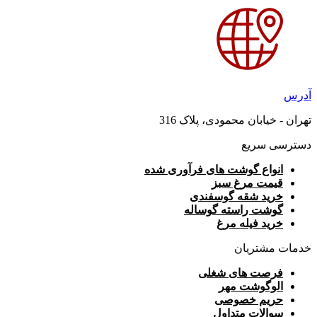
آدرس
تهران - خیابان محمودی، پلاک 316
دسترسی سریع
انواع گوشت های فرآوری شده
قیمت مرغ سبز
خرید شقه گوسفندی
گوشت راسته گوساله
خرید فیله مرغ
خدمات مشتریان
فرصت های شغلی
الوگوشت مهر
حریم خصوصی
سوالات متداول