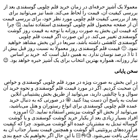
معمولا یک آشپز حرفه‌ای در زمان خرید قلم چلویی گوسفندی بعد از
بررسی کیفیت آن، قیمت را لحاظ می‌کند. شما نیز می‌توانید برای
بعد از بررسی کیفیت قلم چلویی مورد نظر خود، برای بررسی قیمت
آن از صفحه محصول قلم چلویی گوسفندی استفاده نمایید. 🤔 چرا
که قیمت این بخش به صورت روزانه با توجه به قیمت روز گوشت
گوسفندی تغییر می‌کند. در این صورت اگر قیمت قلم چلویی
گوسفندی کاهشی داشته باشد، سریعا در این بخش مشاهد خواهید
نمود. 🙂 قیمت قلم گوسفندی روز معمولا به نسبت روز قبل بیش از
1 تا 3 درصد نوسان ندارد. به همین دلیل است که خرید بر اساس
نیاز روزانه، همواره بهترین انتخاب برای یک آشپز خبره خواهد بود. 😉
سخن پایانی
در این بخش به صورت ویژه در مورد قلم چلویی گوسفندی و خواص
آن صحبت کردیم. اگر در مورد قیمت قلم گوسفندی و نحوه خرید آن
سوال و یا چالشی دارید، می‌توانید از طریق بخش پشتیبانی آنلاین
سایت به پاسخ آن دست پیدا کنید. 🤩 در صورتی که به دنبال خرید
عمده قلم چلویی گوسفندی برای انواع رستوران و هتل می‌باشید،
می‌توانید از بخش الو گوشت بیزینس استفاده نمایید. 🙂 امروزه
افراد بسیار زیادی بعد از یکبار خرید گوشت گوسفندی و یا گوشت
گوساله تبدیل به مشتریان عمده الو گوشت می‌شوند. چرا که کیفیت
فرآورده‌های پروتئینی الو گوشت و همچنین قیمت بسیار جذاب آن به
سادگی یافت نمی‌شود. 🧐👌🏻 با این حال اگر بخواهیم یک جمع بندی