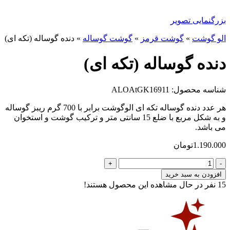
بزرگنمایی تصویر
الو گوشت
»
گوشت قرمز
»
گوشت گوساله
»
دنده گوساله (تکه ای)
دنده گوساله (تکه ای)
شناسه محصول: ALOAtGK16911
هر عدد دنده گوساله تکه ای الوگوشت برابر با 700 گرم ریبز گوساله
و به شکل مربع با ضلع 15 سانتی متر و ترکیب گوشت و استخوان
می باشد.
1.190.000
تومان
دنده
گوساله
افزودن به سبد خرید
(تکه
15
نفر در حال مشاهده این محصول هستند!
ای)
عدد