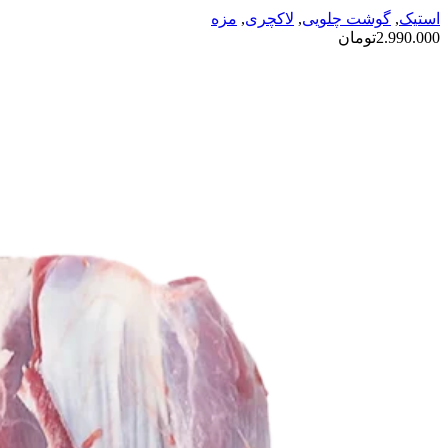
استیک
,
گوشت چلویی
,
لاکچری
,
مزه
2.990.000
تومان