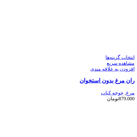
این
انتخاب گزینه‌ها
محصول
مشاهده سریع
دارای
افزودن به علاقه مندی
انواع
ران مرغ بدون استخوان
مختلفی
می
باشد.
مرغ
,
جوجه کباب
گزینه
879.000
تومان
ها
ممکن
است
در
صفحه
محصول