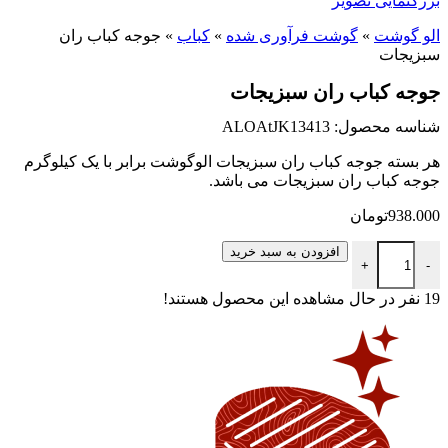
بزرگنمایی تصویر
الو گوشت
»
گوشت فرآوری شده
»
کباب
»
جوجه کباب ران
سبزیجات
جوجه کباب ران سبزیجات
شناسه محصول: ALOAtJK13413
هر بسته جوجه کباب ران سبزیجات الوگوشت برابر با یک کیلوگرم
جوجه کباب ران سبزیجات می باشد.
938.000
تومان
جوجه کباب ران سبزیجات عدد
افزودن به سبد خرید
+
-
19
نفر در حال مشاهده این محصول هستند!