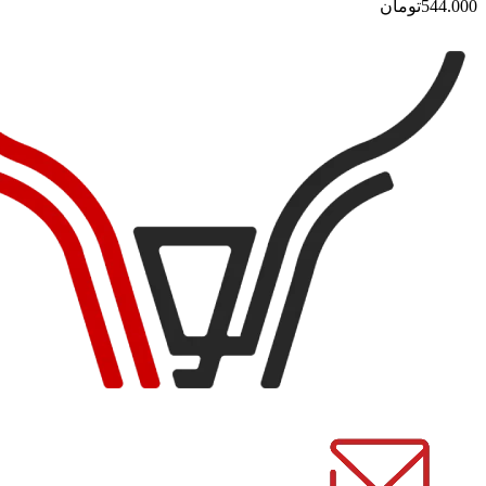
544.000
تومان