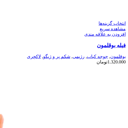
این
انتخاب گزینه‌ها
محصول
مشاهده سریع
دارای
افزودن به علاقه مندی
انواع
فیله بوقلمون
مختلفی
می
باشد.
بوقلمون
,
جوجه کباب
,
رژیمی
,
شکم پر و ژیگو
,
لاکچری
گزینه
1.320.000
تومان
ها
ممکن
است
در
صفحه
محصول
انتخاب
شوند