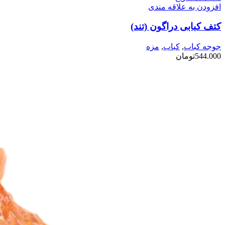
افزودن به علاقه مندی
کتف کبابی دراگون (تند)
جوجه کباب
,
کباب
,
مزه
544.000
تومان