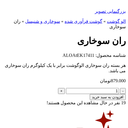
بزرگنمایی تصویر
الو گوشت
»
گوشت فرآوری شده
»
سوخاری و شنیسل
»
ران
سوخاری
ران سوخاری
شناسه محصول: ALOAtEK17411
هر بسته ران سوخاری الوگوشت برابر با یک کیلوگرم ران سوخاری
می باشد.
879.000
تومان
ران
سوخاری
افزودن به سبد خرید
عدد
19
نفر در حال مشاهده این محصول هستند!