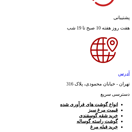
پشتیبانی
هفت روز هفته 10 صبح تا 19 شب
آدرس
تهران - خیابان محمودی، پلاک 316
دسترسی سریع
انواع گوشت های فرآوری شده
قیمت مرغ سبز
خرید شقه گوسفندی
گوشت راسته گوساله
خرید فیله مرغ