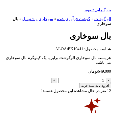
بزرگنمایی تصویر
الو گوشت
»
گوشت فرآوری شده
»
سوخاری و شنیسل
»
بال
سوخاری
بال سوخاری
شناسه محصول: ALOAtEK10411
هر بسته بال سوخاری الوگوشت برابر با یک کیلوگرم بال سوخاری
می باشد.
649.000
تومان
بال
سوخاری
افزودن به سبد خرید
عدد
12
نفر در حال مشاهده این محصول هستند!