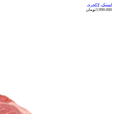
استیک
,
لاکچری
3.990.000
تومان