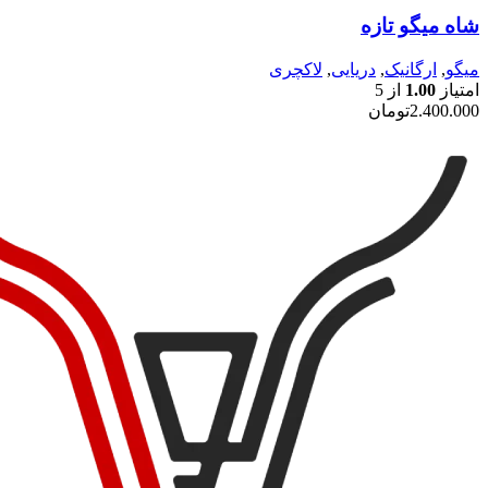
شاه میگو تازه
میگو
,
ارگانیک
,
دریایی
,
لاکچری
امتیاز
1.00
از 5
2.400.000
تومان