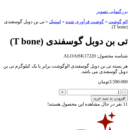
بزرگنمایی تصویر
الو گوشت
»
گوشت فرآوری شده
»
استیک
»
تی بن دوبل گوسفندی
(T bone)
تی بن دوبل گوسفندی (T bone)
شناسه محصول: ALOAtSK17220
هر بسته تی بن دوبل گوسفندی الوگوشت برابر با یک کیلوگرم تی بن
دوبل گوسفندی می باشد.
3.590.000
تومان
تی
بن
افزودن به سبد خرید
دوبل
11
نفر در حال مشاهده این محصول هستند!
گوسفندی
(T
bone)
عدد