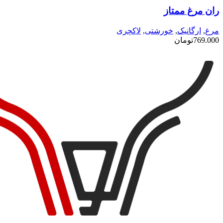
انواع
ران مرغ ممتاز
مختلفی
می
باشد.
مرغ
,
ارگانیک
,
خورشتی
,
لاکچری
گزینه
769.000
تومان
ها
ممکن
است
در
صفحه
محصول
انتخاب
شوند