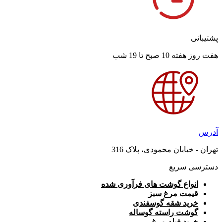
پشتیبانی
هفت روز هفته 10 صبح تا 19 شب
آدرس
تهران - خیابان محمودی، پلاک 316
دسترسی سریع
انواع گوشت های فرآوری شده
قیمت مرغ سبز
خرید شقه گوسفندی
گوشت راسته گوساله
خرید فیله مرغ