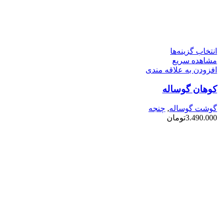
این
انتخاب گزینه‌ها
محصول
مشاهده سریع
دارای
افزودن به علاقه مندی
انواع
کوهان گوساله
مختلفی
می
باشد.
گوشت گوساله
,
چنجه
گزینه
3.490.000
تومان
ها
ممکن
است
در
صفحه
محصول
انتخاب
شوند