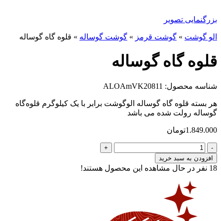
بزرگنمایی تصویر
الو گوشت
»
گوشت قرمز
»
گوشت گوساله
»
قلوه گاه گوساله
قلوه گاه گوساله
شناسه محصول: ALOAmVK20811
هر بسته قلوه گاه گوساله الوگوشت برابر با یک کیلوگرم قلوه‌گاه
گوساله رولت شده می باشد
1.849.000
تومان
قلوه
گاه
افزودن به سبد خرید
گوساله
18
نفر در حال مشاهده این محصول هستند!
عدد