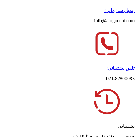
ایمیل سازمانی:
info@alogoosht.com
تلفن پشتیبانی:
021-82800083
پشتیبانی
هفت روز هفته 10 صبح تا 19 شب