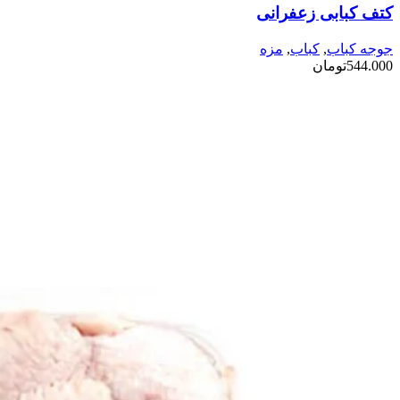
کتف کبابی زعفرانی
جوجه کباب
,
کباب
,
مزه
544.000
تومان