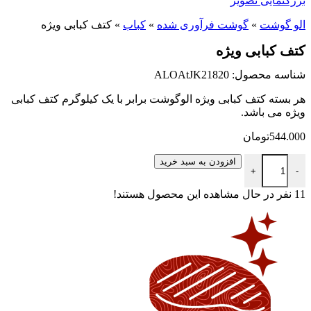
بزرگنمایی تصویر
الو گوشت
»
گوشت فرآوری شده
»
کباب
»
کتف کبابی ویژه
کتف کبابی ویژه
شناسه محصول: ALOAtJK21820
هر بسته کتف کبابی ویژه الوگوشت برابر با یک کیلوگرم کتف کبابی
ویژه می باشد.
544.000
تومان
کتف کبابی ویژه عدد
افزودن به سبد خرید
+
-
11
نفر در حال مشاهده این محصول هستند!