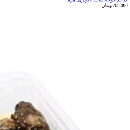
765.000
تومان