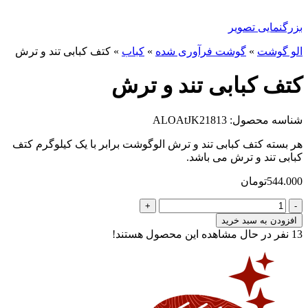
بزرگنمایی تصویر
الو گوشت
»
گوشت فرآوری شده
»
کباب
»
کتف کبابی تند و ترش
کتف کبابی تند و ترش
شناسه محصول: ALOAtJK21813
هر بسته کتف کبابی تند و ترش الوگوشت برابر با یک کیلوگرم کتف
کبابی تند و ترش می باشد.
544.000
تومان
کتف
کبابی
افزودن به سبد خرید
تند
13
نفر در حال مشاهده این محصول هستند!
و
ترش
عدد