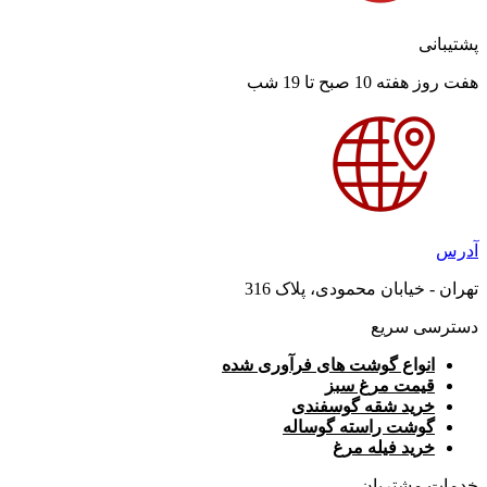
پشتیبانی
هفت روز هفته 10 صبح تا 19 شب
آدرس
تهران - خیابان محمودی، پلاک 316
دسترسی سریع
انواع گوشت های فرآوری شده
قیمت مرغ سبز
خرید شقه گوسفندی
گوشت راسته گوساله
خرید فیله مرغ
خدمات مشتریان