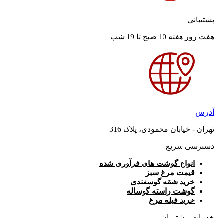
پشتیبانی
هفت روز هفته 10 صبح تا 19 شب
آدرس
تهران - خیابان محمودی، پلاک 316
دسترسی سریع
انواع گوشت های فرآوری شده
قیمت مرغ سبز
خرید شقه گوسفندی
گوشت راسته گوساله
خرید فیله مرغ
خدمات مشتریان