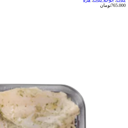
765.000
تومان