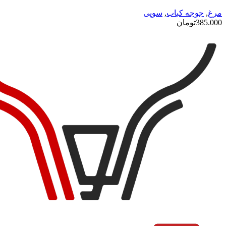
مرغ
,
جوجه کباب
,
سوپی
385.000
تومان