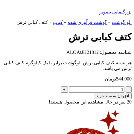
بزرگنمایی تصویر
الو گوشت
»
گوشت فرآوری شده
»
کباب
»
کتف کبابی ترش
کتف کبابی ترش
شناسه محصول: ALOAtJK21812
هر بسته کتف کبابی ترش الوگوشت برابر با یک کیلوگرم کتف کبابی
ترش می باشد.
544.000
تومان
کتف
کبابی
افزودن به سبد خرید
ترش
20
نفر در حال مشاهده این محصول هستند!
عدد