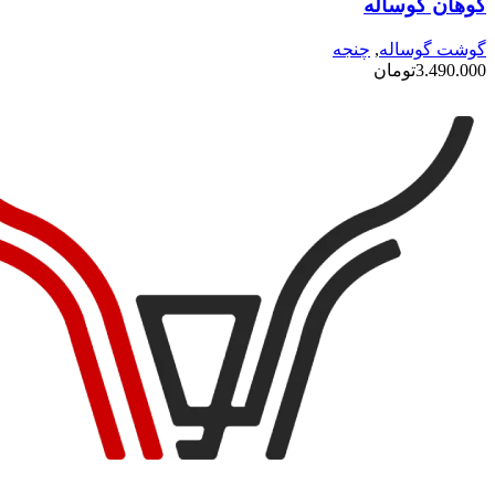
کوهان گوساله
مختلفی
می
باشد.
گوشت گوساله
,
چنجه
گزینه
3.490.000
تومان
ها
ممکن
است
در
صفحه
محصول
انتخاب
شوند