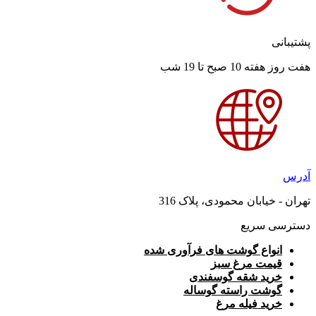
پشتیبانی
هفت روز هفته 10 صبح تا 19 شب
آدرس
تهران - خیابان محمودی، پلاک 316
دسترسی سریع
انواع گوشت های فرآوری شده
قیمت مرغ سبز
خرید شقه گوسفندی
گوشت راسته گوساله
خرید فیله مرغ