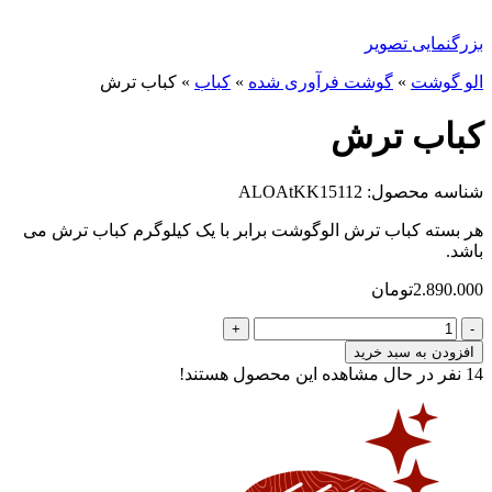
بزرگنمایی تصویر
الو گوشت
»
گوشت فرآوری شده
»
کباب
»
کباب ترش
کباب ترش
شناسه محصول: ALOAtKK15112
هر بسته کباب ترش الوگوشت برابر با یک کیلوگرم کباب ترش می
باشد.
2.890.000
تومان
کباب
ترش
افزودن به سبد خرید
عدد
14
نفر در حال مشاهده این محصول هستند!