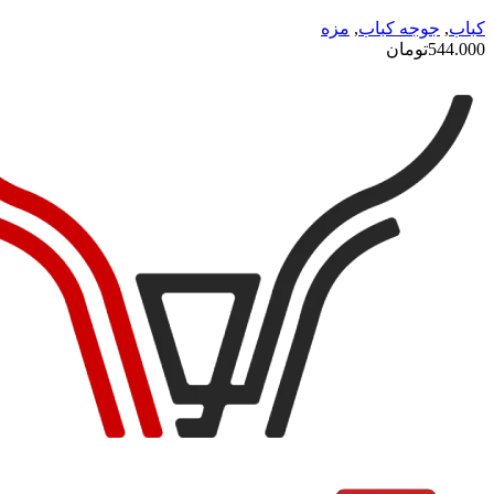
کباب
,
جوجه کباب
,
مزه
544.000
تومان