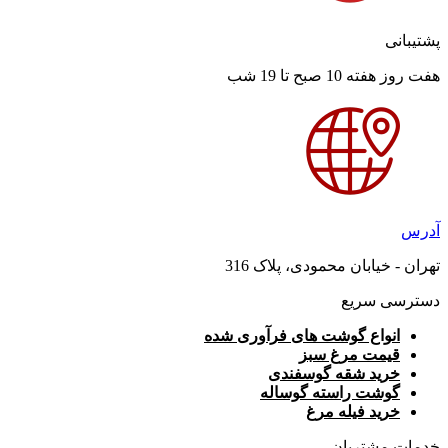
پشتیبانی
هفت روز هفته 10 صبح تا 19 شب
آدرس
تهران - خیابان محمودی، پلاک 316
دسترسی سریع
انواع گوشت های فرآوری شده
قیمت مرغ سبز
خرید شقه گوسفندی
گوشت راسته گوساله
خرید فیله مرغ
خدمات مشتریان