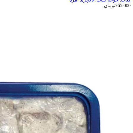
765.000
تومان