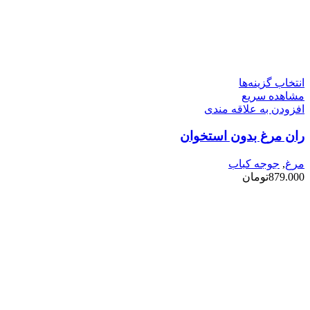
این
انتخاب گزینه‌ها
محصول
مشاهده سریع
دارای
افزودن به علاقه مندی
انواع
ران مرغ بدون استخوان
مختلفی
می
باشد.
مرغ
,
جوجه کباب
گزینه
879.000
تومان
ها
ممکن
است
در
صفحه
محصول
انتخاب
شوند