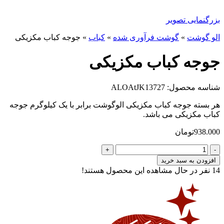
بزرگنمایی تصویر
الو گوشت
»
گوشت فرآوری شده
»
کباب
»
جوجه کباب مکزیکی
جوجه کباب مکزیکی
شناسه محصول: ALOAtJK13727
هر بسته جوجه کباب مکزیکی الوگوشت برابر با یک کیلوگرم جوجه
کباب مکزیکی می باشد.
938.000
تومان
جوجه
کباب
افزودن به سبد خرید
مکزیکی
14
نفر در حال مشاهده این محصول هستند!
عدد