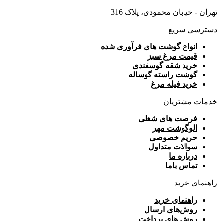
تهران - خیابان محمودی، پلاک 316
دسترسی سریع
انواع گوشت های فرآوری شده
قیمت مرغ سبز
خرید شقه گوسفندی
گوشت راسته گوساله
خرید فیله مرغ
خدمات مشتریان
فرصت های شغلی
الوگوشت مهر
حریم خصوصی
سوالات متداول
درباره ما
تماس باما
راهنمای خرید
راهنمای خرید
روش‌های ارسال
روش های پرداخت