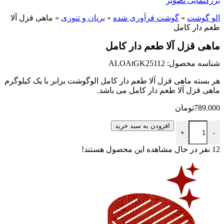
بزرگنمایی تصویر
الو گوشت
»
گوشت فرآوری شده
»
بریان و تنوری
»
ماهی قزل آلا
طعم دار کامل
ماهی قزل آلا طعم دار کامل
شناسه محصول: ALOAtGK25112
هر بسته ماهی قزل آلا طعم دار کامل الوگوشت برابر با یک کیلوگرم
ماهی قزل آلا طعم دار کامل می باشد.
789.000
تومان
ماهی قزل آلا طعم دار کامل عدد
افزودن به سبد خرید
+
-
12
نفر در حال مشاهده این محصول هستند!