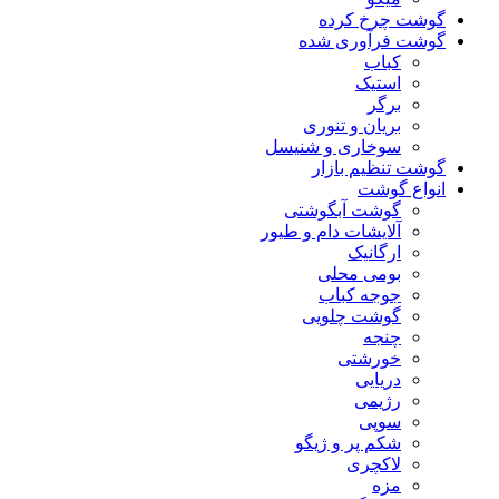
گوشت چرخ کرده
گوشت فرآوری شده
کباب
استیک
برگر
بریان و تنوری
سوخاری و شنیسل
گوشت تنظیم بازار
انواع گوشت
گوشت آبگوشتی
آلایشات دام و طیور
ارگانیک
بومی محلی
جوجه کباب
گوشت چلویی
چنجه
خورشتی
دریایی
رژیمی
سوپی
شکم پر و ژیگو
لاکچری
مزه