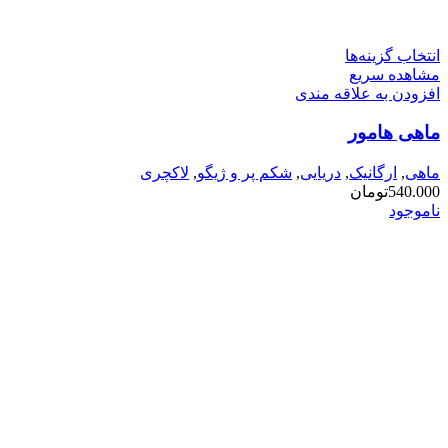
این
انتخاب گزینه‌ها
محصول
مشاهده سریع
دارای
افزودن به علاقه مندی
انواع
ماهی هامور
مختلفی
می
باشد.
ماهی
,
ارگانیک
,
دریایی
,
شکم پر و ژیگو
,
لاکچری
گزینه
540.000
تومان
ها
ناموجود
ممکن
است
در
صفحه
محصول
انتخاب
شوند