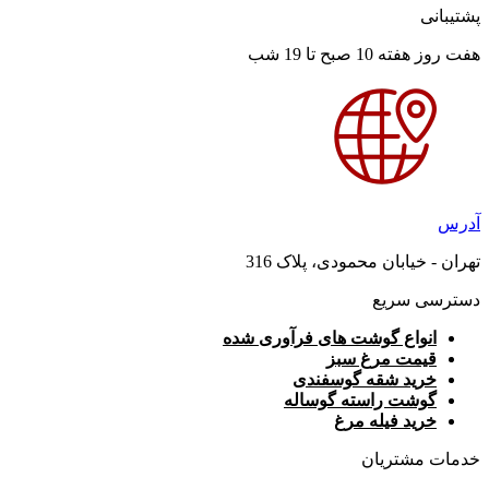
پشتیبانی
هفت روز هفته 10 صبح تا 19 شب
آدرس
تهران - خیابان محمودی، پلاک 316
دسترسی سریع
انواع گوشت های فرآوری شده
قیمت مرغ سبز
خرید شقه گوسفندی
گوشت راسته گوساله
خرید فیله مرغ
خدمات مشتریان