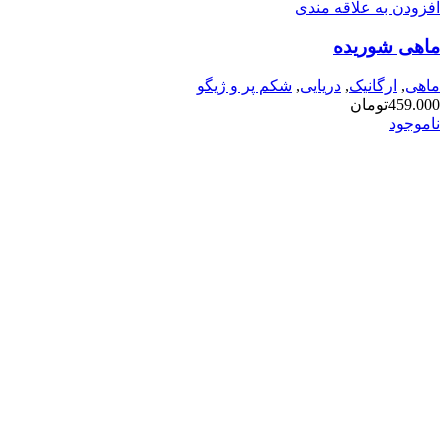
دارای
افزودن به علاقه مندی
انواع
ماهی شوریده
مختلفی
می
باشد.
ماهی
,
ارگانیک
,
دریایی
,
شکم پر و ژیگو
گزینه
459.000
تومان
ها
ناموجود
ممکن
است
در
صفحه
محصول
انتخاب
شوند