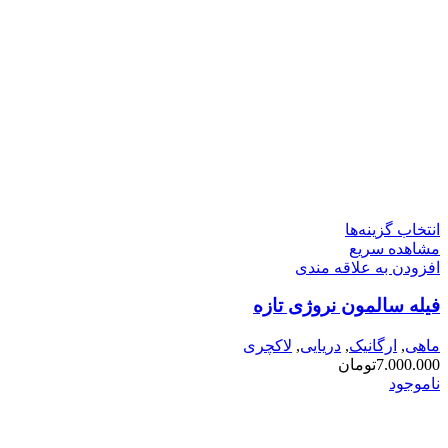
این
انتخاب گزینه‌ها
محصول
مشاهده سریع
دارای
افزودن به علاقه مندی
انواع
فیله سالمون نروژی تازه
مختلفی
می
باشد.
ماهی
,
ارگانیک
,
دریایی
,
لاکچری
گزینه
7.000.000
تومان
ها
ناموجود
ممکن
است
در