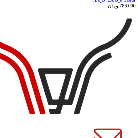
786.000
تومان