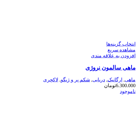
این
انتخاب گزینه‌ها
محصول
مشاهده سریع
دارای
افزودن به علاقه مندی
انواع
ماهی سالمون نروژی
مختلفی
می
باشد.
ماهی
,
ارگانیک
,
دریایی
,
شکم پر و ژیگو
,
لاکچری
گزینه
6.300.000
تومان
ها
ناموجود
ممکن
است
در
صفحه
محصول
انتخاب
شوند