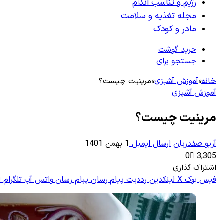
رژیم و تناسب اندام
مجله تغذیه و سلامت
مادر و کودک
خرید گوشت
جستجو برای
خانه
»
آموزش آشپزی
»
مرینیت چیست؟
آموزش آشپزی
مرینیت چیست؟
آریو صفدریان
ارسال ایمیل
1 بهمن 1401
0
3,305
اشتراک گذاری
فیس بوک
X
لینکدین
‫رددیت
پیام رسان
پیام رسان
واتس آپ
تلگرام
ا