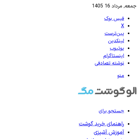
جمعه, مرداد 16 1405
فیس بوک
X
‫پین‌ترست
لینکدین
یوتیوب
اینستاگرام
نوشته تصادفی
منو
جستجو برای
راهنمای خرید گوشت
آموزش آشپزی