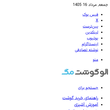
جمعه, مرداد 16 1405
فیس بوک
X
‫پین‌ترست
لینکدین
یوتیوب
اینستاگرام
نوشته تصادفی
منو
جستجو برای
راهنمای خرید گوشت
آموزش آشپزی