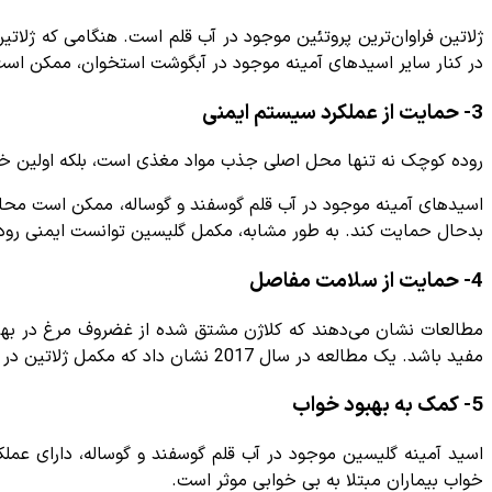
ژلاتین فراوان‌ترین پروتئین موجود در آب قلم است. هنگامی که ژلات
در کنار سایر اسیدهای آمینه موجود در آبگوشت استخوان، ممکن است پت
3- حمایت از عملکرد سیستم ایمنی
روده کوچک نه تنها محل اصلی جذب مواد مغذی است، بلکه اولین خط د
اسیدهای آمینه موجود در آب قلم گوسفند و گوساله، ممکن است محافظ 
بدحال حمایت کند. به طور مشابه، مکمل گلیسین توانست ایمنی روده
4- حمایت از سلامت مفاصل
مطالعات نشان می‌دهند که کلاژن مشتق شده از غضروف مرغ در بهبود
مفید باشد. یک مطالعه در سال 2017 نشان داد که مکمل ژلاتین در کنار ویتامین C باعث بهبود سنتز کلاژن پس از ورزش می‌شود و می‌تواند تاندون‌ها را ترمیم کند.
5- کمک به بهبود خواب
اسید آمینه گلیسین موجود در آب قلم گوسفند و گوساله، دارای عم
خواب بیماران مبتلا به بی خوابی موثر است.