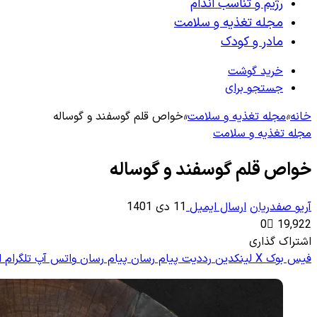
رژیم و تناسب اندام
مجله تغذیه و سلامت
مادر و کودک
خرید گوشت
جستجو برای
خانه
»
مجله تغذیه و سلامت
»
خواص قلم گوسفند و گوساله
مجله تغذیه و سلامت
خواص قلم گوسفند و گوساله
آریو صفدریان
ارسال ایمیل
11 دی 1401
0
19,922
اشتراک گذاری
فیس بوک
X
لینکدین
‫رددیت
پیام رسان
پیام رسان
واتس آپ
تلگرام
ا